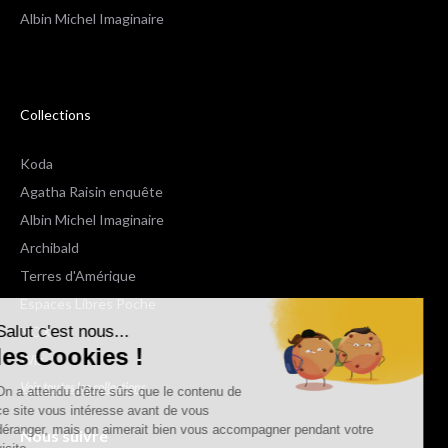
Albin Michel Imaginaire
Collections
Koda
Agatha Raisin enquête
Albin Michel Imaginaire
Archibald
Terres d'Amérique
Espaces Libres Poche
Salut c'est nous...
NOX
les Cookies !
Wiz
Voir toutes les collections
On a attendu d'être sûrs que le contenu de
ce site vous intéresse avant de vous
déranger, mais on aimerait bien vous accompagner pendant votre
Nous suivre