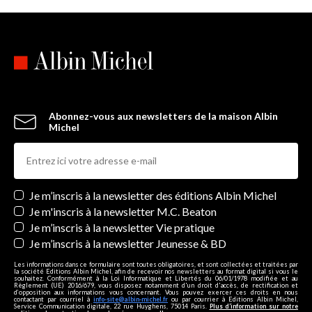
Abonnez-vous aux newsletters de la maison Albin
Michel
Newsletters
Je m’inscris à la newsletter des éditions Albin Michel
Je m'inscris à la newsletter M.C. Beaton
Je m’inscris à la newsletter Vie pratique
Je m’inscris à la newsletter Jeunesse & BD
Les informations dans ce formulaire sont toutes obligatoires, et sont collectées et traitées par
la société Editions Albin Michel, afin de recevoir nos newsletters au format digital si vous le
souhaitez. Conformément à la Loi Informatique et Libertés du 06/01/1978 modifiée et au
Règlement (UE) 2016/679, vous disposez notamment d'un droit d'accès, de rectification et
d’opposition aux informations vous concernant. Vous pouvez exercer ces droits en nous
contactant par courriel à
info-site@albin-michel.fr
ou par courrier à Editions Albin Michel,
Service Communication digitale, 22 rue Huyghens, 75014 Paris.
Plus d’information sur notre