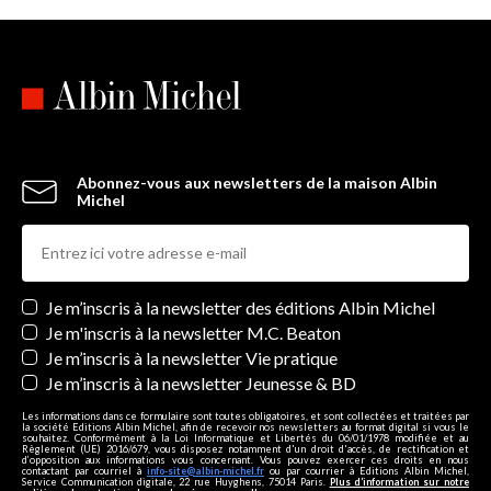
Abonnez-vous aux newsletters de la maison Albin
Michel
Newsletters
Je m’inscris à la newsletter des éditions Albin Michel
Je m'inscris à la newsletter M.C. Beaton
Je m’inscris à la newsletter Vie pratique
Je m’inscris à la newsletter Jeunesse & BD
Les informations dans ce formulaire sont toutes obligatoires, et sont collectées et traitées par
la société Editions Albin Michel, afin de recevoir nos newsletters au format digital si vous le
souhaitez. Conformément à la Loi Informatique et Libertés du 06/01/1978 modifiée et au
Règlement (UE) 2016/679, vous disposez notamment d'un droit d'accès, de rectification et
d’opposition aux informations vous concernant. Vous pouvez exercer ces droits en nous
contactant par courriel à
info-site@albin-michel.fr
ou par courrier à Editions Albin Michel,
Service Communication digitale, 22 rue Huyghens, 75014 Paris.
Plus d’information sur notre