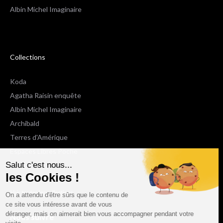
Albin Michel Imaginaire
Collections
Koda
Agatha Raisin enquête
Albin Michel Imaginaire
Archibald
Terres d'Amérique
Espaces Libres Poche
Salut c'est nous...
NOX
les Cookies !
Wiz
Voir toutes les collections
On a attendu d'être sûrs que le contenu de
ce site vous intéresse avant de vous
déranger, mais on aimerait bien vous accompagner pendant votre
Nous suivre