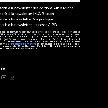
ers
nscris à la newsletter des éditions Albin Michel
nscris à la newsletter M.C. Beaton
scris à la newsletter Vie pratique
nscris à la newsletter Jeunesse & BD
s dans ce formulaire sont toutes obligatoires, et sont collectées et traitées
ditions Albin Michel, afin de recevoir nos newsletters au format digital si vous
onformément à la Loi Informatique et Libertés du 06/01/1978 modifiée et au
 2016/679, vous disposez notamment d'un droit d'accès, de rectification et
ux informations vous concernant. Vous pouvez exercer ces droits en nous
courriel à
info-site@albin-michel.fr
ou par courrier à Editions Albin Michel,
cation digitale, 22 rue Huyghens, 75014 Paris.
Plus d’information sur notre
otection de vos données personnelles
.
vre
s réglementations. Personnalisez vos préférences pour contrôler