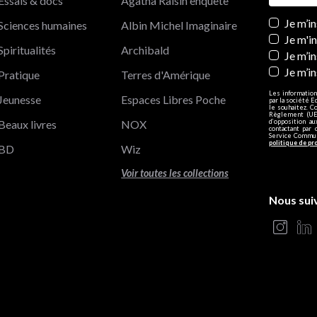
Essais & docs
Agatha Raisin enquête
Newslett
Je m’i
Sciences humaines
Albin Michel Imaginaire
Je m'i
Spiritualités
Archibald
Je m’in
Je m’i
Pratique
Terres d'Amérique
Les information
Jeunesse
Espaces Libres Poche
par la société E
le souhaitez. C
Règlement (UE)
Beaux livres
NOX
d’opposition a
contactant par 
Service Communi
politique de pr
BD
Wiz
Voir toutes les collections
Nous sui
s Options
ètres de confidentialité, en garantissant la conformité avec le