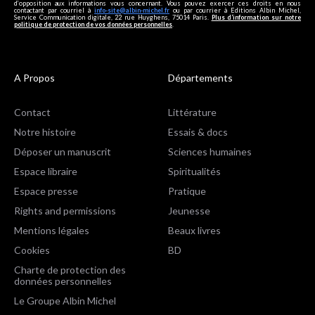
d’opposition aux informations vous concernant. Vous pouvez exercer ces droits en nous
contactant par courriel à
info-site@albin-michel.fr
ou par courrier à Editions Albin Michel,
Service Communication digitale, 22 rue Huyghens, 75014 Paris.
Plus d’information sur notre
politique de protection de vos données personnelles
.
A Propos
Départements
Contact
Littérature
Notre histoire
Essais & docs
Déposer un manuscrit
Sciences humaines
Espace libraire
Spiritualités
Espace presse
Pratique
Rights and permissions
Jeunesse
Mentions légales
Beaux livres
Cookies
BD
Charte de protection des
données personnelles
Le Groupe Albin Michel