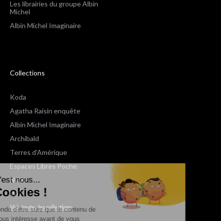
Les librairies du groupe Albin
Michel
Albin Michel Imaginaire
Collections
Koda
Agatha Raisin enquête
Albin Michel Imaginaire
Archibald
Terres d'Amérique
Espaces Libres Poche
Salut c'est nous...
NOX
les Cookies !
Wiz
Voir toutes les collections
On a attendu d'être sûrs que le contenu de
ce site vous intéresse avant de vous