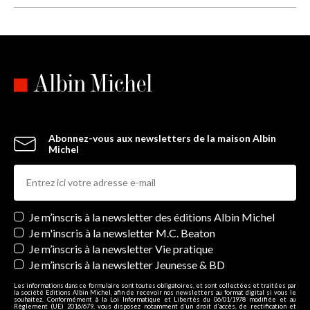
Abonnez-vous aux newsletters de la maison Albin
Michel
Newsletters
Je m’inscris à la newsletter des éditions Albin Michel
Je m'inscris à la newsletter M.C. Beaton
Je m’inscris à la newsletter Vie pratique
Je m’inscris à la newsletter Jeunesse & BD
Les informations dans ce formulaire sont toutes obligatoires, et sont collectées et traitées par
la société Editions Albin Michel, afin de recevoir nos newsletters au format digital si vous le
souhaitez. Conformément à la Loi Informatique et Libertés du 06/01/1978 modifiée et au
Règlement (UE) 2016/679, vous disposez notamment d'un droit d'accès, de rectification et