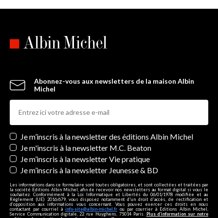
Abonnez-vous aux newsletters de la maison Albin
Michel
Newsletters
Je m’inscris à la newsletter des éditions Albin Michel
Je m'inscris à la newsletter M.C. Beaton
Je m’inscris à la newsletter Vie pratique
Je m’inscris à la newsletter Jeunesse & BD
Les informations dans ce formulaire sont toutes obligatoires, et sont collectées et traitées par
la société Editions Albin Michel, afin de recevoir nos newsletters au format digital si vous le
souhaitez. Conformément à la Loi Informatique et Libertés du 06/01/1978 modifiée et au
Règlement (UE) 2016/679, vous disposez notamment d'un droit d'accès, de rectification et
d’opposition aux informations vous concernant. Vous pouvez exercer ces droits en nous
contactant par courriel à
info-site@albin-michel.fr
ou par courrier à Editions Albin Michel,
Service Communication digitale, 22 rue Huyghens, 75014 Paris.
Plus d’information sur notre