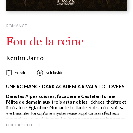
ROMANCE
Fou de la reine
Kentin Jarno
Extrait
Voir la vidéo
UNE ROMANCE DARK ACADEMIA RIVALS TO LOVERS.
Dans les Alpes suisses, l’académie Castelan forme
l’élite de demain aux trois arts noble
s : échecs, théâtre et
littérature. Églantine, étudiante brillante et discrète, voit sa
vie basculer lorsqu’une mystérieuse application d’échecs
apparaît sur son téléphone.
Le jeu en apparence innocent
se révèle macabre
: chaque pièce perdue sur l’échiquier
LIRE LA SUITE
virtuel correspond à une personne retrouvée morte sur le