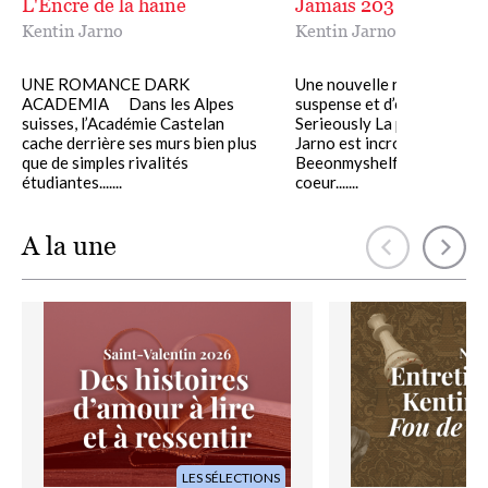
L'Encre de la haine
Jamais 203
Kentin Jarno
Kentin Jarno
UNE ROMANCE DARK
Une nouvelle romance plei
ACADEMIA Dans les Alpes
suspense et d’émotions.
suisses, l’Académie Castelan
Serieously La plume de Ken
cache derrière ses murs bien plus
Jarno est incroyable.
que de simples rivalités
Beeonmyshelf Un gros cou
étudiantes.......
coeur.......
A la une
Image
Image
LES SÉLECTIONS