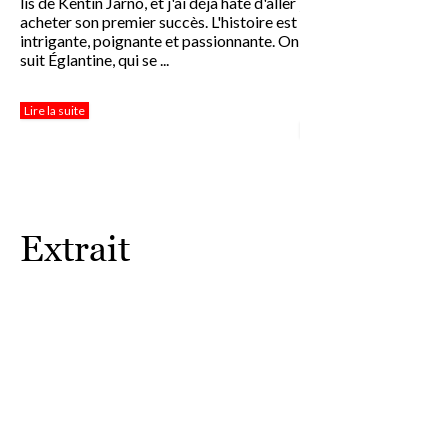
lis de Kentin Jarno, et j'ai déjà hâte d'aller
juste laissez moi m'in
acheter son premier succès. L'histoire est
talent du grandiose, du
intrigante, poignante et passionnante. On
nommé : le grand Ken
suit Églantine, qui se ...
Jarnooooooooo !!! No
pourquoi je n'a...
Lire la suite
Lire la suite
Extrait