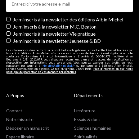
Newsletters
Je m’inscris à la newsletter des éditions Albin Michel
Je m'inscris à la newsletter M.C. Beaton
Je m’inscris à la newsletter Vie pratique
Je m’inscris à la newsletter Jeunesse & BD
Les informations dans ce formulaire sont toutes obligatoires, et sont collectées et traitées par
la société Editions Albin Michel, afin de recevoir nos newsletters au format digital si vous le
souhaitez. Conformément à la Loi Informatique et Libertés du 06/01/1978 modifiée et au
Règlement (UE) 2016/679, vous disposez notamment d'un droit d'accès, de rectification et
d’opposition aux informations vous concernant. Vous pouvez exercer ces droits en nous
contactant par courriel à
info-site@albin-michel.fr
ou par courrier à Editions Albin Michel,
Service Communication digitale, 22 rue Huyghens, 75014 Paris.
Plus d’information sur notre
politique de protection de vos données personnelles
.
A Propos
Départements
Contact
Littérature
Notre histoire
Essais & docs
Déposer un manuscrit
Sciences humaines
Espace libraire
Spiritualités