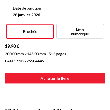
campus.
Date de parution
Pour arrêter le coupable, Églantine doit s’allier à son
28 janvier 2026
plus grand rival, l’insaisissable et fascinant Riven
, dont
la proximité fait naître en elle une attirance inattendue. Mais
alors que la mort rôde dans les couloirs du château et que
chaque professeur, chaque étudiant pourrait être le
Livre
Brochée
meurtrier, peut-elle vraiment faire confiance à ce garçon
numérique
énigmatique ?
19,90 €
200.00 mm x
145.00 mm
- 512 pages
EAN : 9782226504449
Acheter le livre