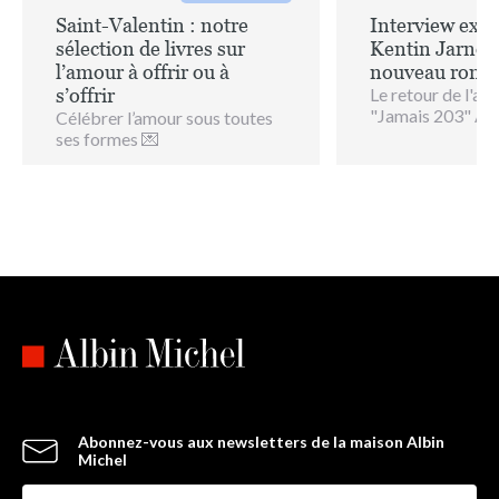
Saint-Valentin : notre
Interview excl
sélection de livres sur
Kentin Jarno 
l’amour à offrir ou à
nouveau roma
s’offrir
Le retour de l'au
"Jamais 203" Apr
Célébrer l’amour sous toutes
ses formes 💌
Abonnez-vous aux newsletters de la maison Albin
Michel