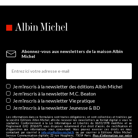
Abonnez-vous aux newsletters de la maison Albin
Michel
Newsletters
Je m’inscris à la newsletter des éditions Albin Michel
Je m'inscris à la newsletter M.C. Beaton
Je m’inscris à la newsletter Vie pratique
Je m’inscris à la newsletter Jeunesse & BD
Les informations dans ce formulaire sont toutes obligatoires, et sont collectées et traitées par
la société Editions Albin Michel, afin de recevoir nos newsletters au format digital si vous le
souhaitez. Conformément à la Loi Informatique et Libertés du 06/01/1978 modifiée et au
Règlement (UE) 2016/679, vous disposez notamment d'un droit d'accès, de rectification et
d’opposition aux informations vous concernant. Vous pouvez exercer ces droits en nous
contactant par courriel à
info-site@albin-michel.fr
ou par courrier à Editions Albin Michel,
Service Communication digitale, 22 rue Huyghens, 75014 Paris.
Plus d’information sur notre