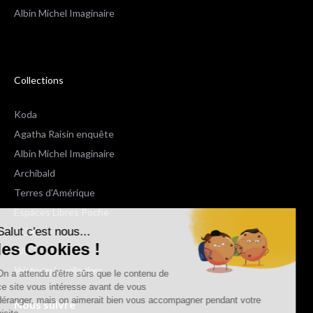
Albin Michel Imaginaire
Collections
Koda
Agatha Raisin enquête
Albin Michel Imaginaire
Archibald
Terres d'Amérique
Espaces Libres Poche
Salut c'est nous...
NOX
les Cookies !
Wiz
Voir toutes les collections
On a attendu d'être sûrs que le contenu de
ce site vous intéresse avant de vous
déranger, mais on aimerait bien vous accompagner pendant votre
Nous suivre