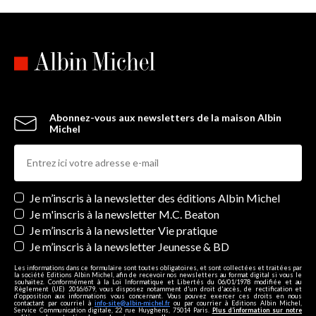
Abonnez-vous aux newsletters de la maison Albin
Michel
Newsletters
Je m’inscris à la newsletter des éditions Albin Michel
Je m'inscris à la newsletter M.C. Beaton
Je m’inscris à la newsletter Vie pratique
Je m’inscris à la newsletter Jeunesse & BD
Les informations dans ce formulaire sont toutes obligatoires, et sont collectées et traitées par
la société Editions Albin Michel, afin de recevoir nos newsletters au format digital si vous le
souhaitez. Conformément à la Loi Informatique et Libertés du 06/01/1978 modifiée et au
Règlement (UE) 2016/679, vous disposez notamment d'un droit d'accès, de rectification et
d’opposition aux informations vous concernant. Vous pouvez exercer ces droits en nous
contactant par courriel à
info-site@albin-michel.fr
ou par courrier à Editions Albin Michel,
Service Communication digitale, 22 rue Huyghens, 75014 Paris.
Plus d’information sur notre