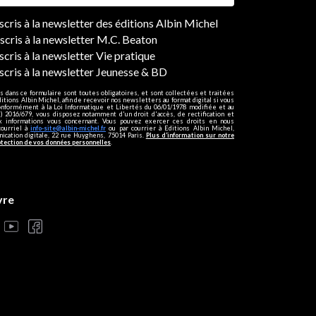
ers
nscris à la newsletter des éditions Albin Michel
nscris à la newsletter M.C. Beaton
scris à la newsletter Vie pratique
nscris à la newsletter Jeunesse & BD
s dans ce formulaire sont toutes obligatoires, et sont collectées et traitées
ditions Albin Michel, afin de recevoir nos newsletters au format digital si vous
onformément à la Loi Informatique et Libertés du 06/01/1978 modifiée et au
 2016/679, vous disposez notamment d'un droit d'accès, de rectification et
ux informations vous concernant. Vous pouvez exercer ces droits en nous
courriel à
info-site@albin-michel.fr
ou par courrier à Editions Albin Michel,
cation digitale, 22 rue Huyghens, 75014 Paris.
Plus d’information sur notre
otection de vos données personnelles
.
vre
s réglementations. Personnalisez vos préférences pour contrôler