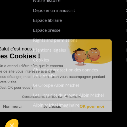
Notre histoire
Déposer un manuscrit
Espace libraire
Espace presse
Rights and permissions
Salut c'est nous...
Mentions légales
les Cookies !
Cookies
On a attendu d'être sûrs que le contenu
Charte de protection des données
de ce site vous intéresse avant de
personnelles
vous déranger, mais on aimerait bien vous accompagner pendant
votre visite...
Le Groupe Albin Michel
C'est OK pour vous ?
Les librairies du groupe Albin Michel
Consentements certifiés par
Albin Michel Imaginaire
Non merci
Je choisis
OK pour moi
Axeptio consent
Plateforme de Gestion du Consentement : Personnalisez vo
Notre plateforme vous permet d'adapter et de gérer vos param