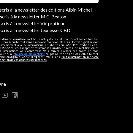
ers
nscris à la newsletter des éditions Albin Michel
nscris à la newsletter M.C. Beaton
scris à la newsletter Vie pratique
nscris à la newsletter Jeunesse & BD
s dans ce formulaire sont toutes obligatoires, et sont collectées et traitées
ditions Albin Michel, afin de recevoir nos newsletters au format digital si vous
onformément à la Loi Informatique et Libertés du 06/01/1978 modifiée et au
 2016/679, vous disposez notamment d'un droit d'accès, de rectification et
ux informations vous concernant. Vous pouvez exercer ces droits en nous
courriel à
info-site@albin-michel.fr
ou par courrier à Editions Albin Michel,
cation digitale, 22 rue Huyghens, 75014 Paris.
Plus d’information sur notre
otection de vos données personnelles
.
vre
s réglementations. Personnalisez vos préférences pour contrôler