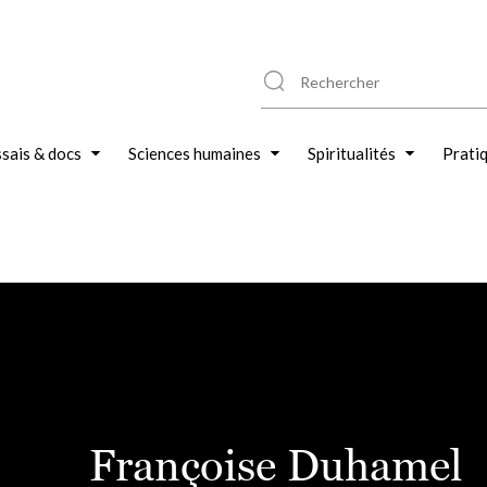
sais & docs
Sciences humaines
Spiritualités
Prati
Françoise Duhamel