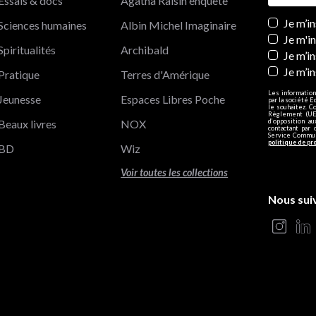
Essais & docs
Agatha Raisin enquête
Newslett
Je m’i
Sciences humaines
Albin Michel Imaginaire
Je m'i
Spiritualités
Archibald
Je m’in
Je m’i
Pratique
Terres d'Amérique
Les information
Jeunesse
Espaces Libres Poche
par la société E
le souhaitez. C
Règlement (UE)
Beaux livres
NOX
d’opposition a
contactant par 
Service Communi
politique de pr
BD
Wiz
Voir toutes les collections
Nous sui
s Options
ètres de confidentialité, en garantissant la conformité avec le