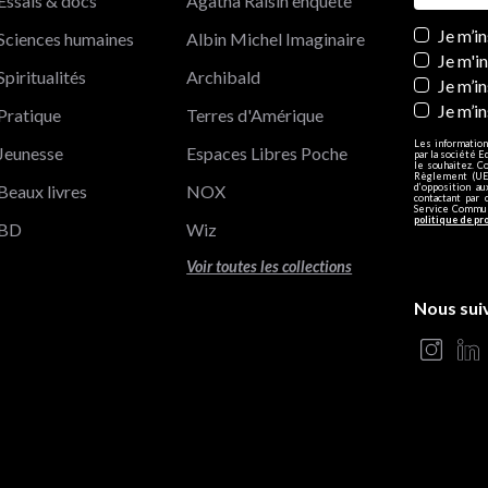
Essais & docs
Agatha Raisin enquête
Newslett
Je m’i
Sciences humaines
Albin Michel Imaginaire
Je m'i
Spiritualités
Archibald
Je m’in
Je m’i
Pratique
Terres d'Amérique
Les information
Jeunesse
Espaces Libres Poche
par la société E
le souhaitez. C
Règlement (UE)
Beaux livres
NOX
d’opposition a
contactant par 
Service Communi
politique de pr
BD
Wiz
Voir toutes les collections
Nous sui
s Options
ètres de confidentialité, en garantissant la conformité avec le