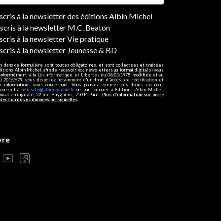
ers
nscris à la newsletter des éditions Albin Michel
nscris à la newsletter M.C. Beaton
scris à la newsletter Vie pratique
nscris à la newsletter Jeunesse & BD
s dans ce formulaire sont toutes obligatoires, et sont collectées et traitées
ditions Albin Michel, afin de recevoir nos newsletters au format digital si vous
onformément à la Loi Informatique et Libertés du 06/01/1978 modifiée et au
 2016/679, vous disposez notamment d'un droit d'accès, de rectification et
ux informations vous concernant. Vous pouvez exercer ces droits en nous
courriel à
info-site@albin-michel.fr
ou par courrier à Editions Albin Michel,
cation digitale, 22 rue Huyghens, 75014 Paris.
Plus d’information sur notre
otection de vos données personnelles
.
vre
s réglementations. Personnalisez vos préférences pour contrôler