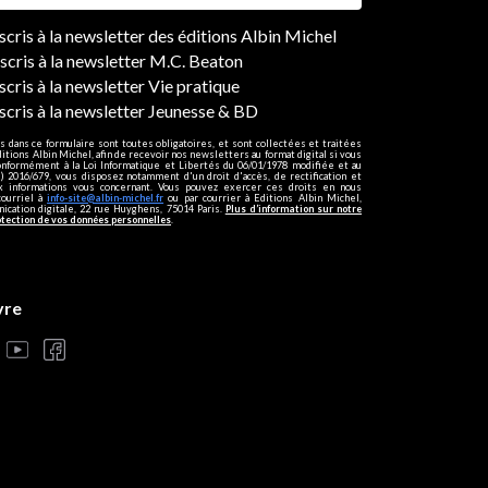
ers
nscris à la newsletter des éditions Albin Michel
nscris à la newsletter M.C. Beaton
scris à la newsletter Vie pratique
nscris à la newsletter Jeunesse & BD
s dans ce formulaire sont toutes obligatoires, et sont collectées et traitées
ditions Albin Michel, afin de recevoir nos newsletters au format digital si vous
onformément à la Loi Informatique et Libertés du 06/01/1978 modifiée et au
 2016/679, vous disposez notamment d'un droit d'accès, de rectification et
ux informations vous concernant. Vous pouvez exercer ces droits en nous
courriel à
info-site@albin-michel.fr
ou par courrier à Editions Albin Michel,
cation digitale, 22 rue Huyghens, 75014 Paris.
Plus d’information sur notre
otection de vos données personnelles
.
vre
s réglementations. Personnalisez vos préférences pour contrôler