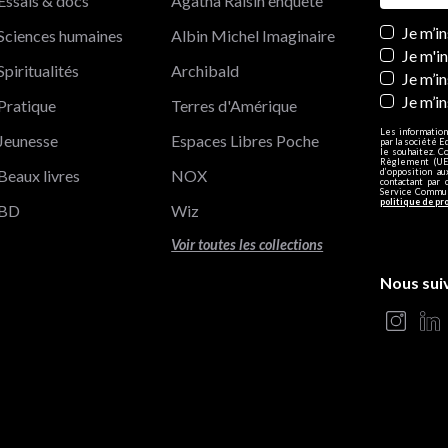
Essais & docs
Agatha Raisin enquête
Newslett
Je m’i
Sciences humaines
Albin Michel Imaginaire
Je m'i
Spiritualités
Archibald
Je m’in
Je m’i
Pratique
Terres d'Amérique
Les information
Jeunesse
Espaces Libres Poche
par la société E
le souhaitez. C
Règlement (UE)
Beaux livres
NOX
d’opposition a
contactant par 
Service Communi
politique de pr
BD
Wiz
Voir toutes les collections
Nous sui
s Options
ètres de confidentialité, en garantissant la conformité avec le