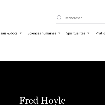
sais & docs
Sciences humaines
Spiritualités
Prati
Fred Hoyle