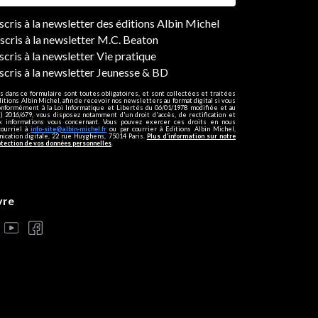
ers
nscris à la newsletter des éditions Albin Michel
nscris à la newsletter M.C. Beaton
scris à la newsletter Vie pratique
nscris à la newsletter Jeunesse & BD
s dans ce formulaire sont toutes obligatoires, et sont collectées et traitées
ditions Albin Michel, afin de recevoir nos newsletters au format digital si vous
onformément à la Loi Informatique et Libertés du 06/01/1978 modifiée et au
 2016/679, vous disposez notamment d'un droit d'accès, de rectification et
ux informations vous concernant. Vous pouvez exercer ces droits en nous
courriel à
info-site@albin-michel.fr
ou par courrier à Editions Albin Michel,
cation digitale, 22 rue Huyghens, 75014 Paris.
Plus d’information sur notre
otection de vos données personnelles
.
vre
s réglementations. Personnalisez vos préférences pour contrôler