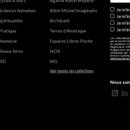
Essais & docs
Agatha Raisin enquête
Newslett
Je m’i
Sciences humaines
Albin Michel Imaginaire
Je m'i
Spiritualités
Archibald
Je m’in
Je m’i
Pratique
Terres d'Amérique
Les information
Jeunesse
Espaces Libres Poche
par la société E
le souhaitez. C
Règlement (UE)
Beaux livres
NOX
d’opposition a
contactant par 
Service Communi
politique de pr
BD
Wiz
Voir toutes les collections
Nous sui
s Options
ètres de confidentialité, en garantissant la conformité avec le