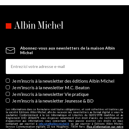
Abonnez-vous aux newsletters de la maison Albin
Michel
Newsletters
Je m’inscris à la newsletter des éditions Albin Michel
Je m'inscris à la newsletter M.C. Beaton
Je m’inscris à la newsletter Vie pratique
Je m’inscris à la newsletter Jeunesse & BD
Les informations dans ce formulaire sont toutes obligatoires, et sont collectées et traitées par
la société Editions Albin Michel, afin de recevoir nos newsletters au format digital si vous le
souhaitez. Conformément à la Loi Informatique et Libertés du 06/01/1978 modifiée et au
Règlement (UE) 2016/679, vous disposez notamment d'un droit d'accès, de rectification et
d’opposition aux informations vous concernant. Vous pouvez exercer ces droits en nous
contactant par courriel à
info-site@albin-michel.fr
ou par courrier à Editions Albin Michel,
Service Communication digitale, 22 rue Huyghens, 75014 Paris.
Plus d’information sur notre