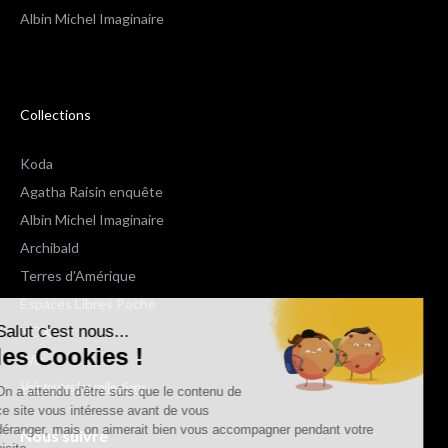
Albin Michel Imaginaire
Collections
Koda
Agatha Raisin enquête
Albin Michel Imaginaire
Archibald
Terres d'Amérique
Espaces Libres Poche
Salut c'est nous...
NOX
les Cookies !
Wiz
Voir toutes les collections
On a attendu d'être sûrs que le contenu de
ce site vous intéresse avant de vous
déranger, mais on aimerait bien vous accompagner pendant votre
Nous suivre