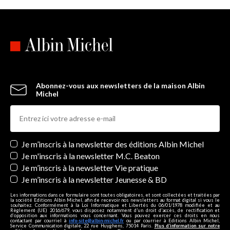
Abonnez-vous aux newsletters de la maison Albin
Michel
Newsletters
Je m’inscris à la newsletter des éditions Albin Michel
Je m'inscris à la newsletter M.C. Beaton
Je m’inscris à la newsletter Vie pratique
Je m’inscris à la newsletter Jeunesse & BD
Les informations dans ce formulaire sont toutes obligatoires, et sont collectées et traitées par
la société Editions Albin Michel, afin de recevoir nos newsletters au format digital si vous le
souhaitez. Conformément à la Loi Informatique et Libertés du 06/01/1978 modifiée et au
Règlement (UE) 2016/679, vous disposez notamment d'un droit d'accès, de rectification et
d’opposition aux informations vous concernant. Vous pouvez exercer ces droits en nous
contactant par courriel à
info-site@albin-michel.fr
ou par courrier à Editions Albin Michel,
Service Communication digitale, 22 rue Huyghens, 75014 Paris.
Plus d’information sur notre