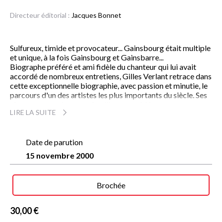
Directeur éditorial :
Jacques Bonnet
Sulfureux, timide et provocateur... Gainsbourg était multiple
et unique, à la fois Gainsbourg et Gainsbarre...
Biographe préféré et ami fidèle du chanteur qui lui avait
accordé de nombreux entretiens, Gilles Verlant retrace dans
cette exceptionnelle biographie, avec passion et minutie, le
parcours d'un des artistes les plus importants du siècle. Ses
rêves, ses paradoxes, sa famille, ses amitiés, ses amours :
LIRE LA SUITE
plus de trois cents interviews, des archives inédites et les
témoignages de ses proches. Bien au-delà du récit de la
carrière d'un musicien hors du commun, c'est l'histoire d'un
garçon, comme il le disait lui-même, "sauvage et secret" : un
Date de parution
certain Lucien Ginsburg, né de parents juifs russes à Paris le
15 novembre 2000
2 avril 1928, échappé par miracle aux persécutions nazies,
qui choisit la chanson par dépit de n'avoir trouvé sa voie
dans la peinture, mais qui sut élever cet "art mineur" au rang
Brochée
des arts majeurs.
30,00 €