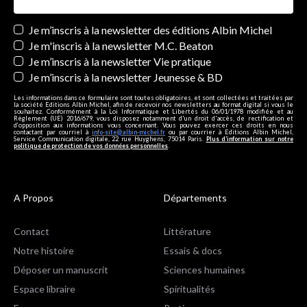
Newsletters
Je m’inscris à la newsletter des éditions Albin Michel
Je m'inscris à la newsletter M.C. Beaton
Je m’inscris à la newsletter Vie pratique
Je m’inscris à la newsletter Jeunesse & BD
Les informations dans ce formulaire sont toutes obligatoires, et sont collectées et traitées par
la société Editions Albin Michel, afin de recevoir nos newsletters au format digital si vous le
souhaitez. Conformément à la Loi Informatique et Libertés du 06/01/1978 modifiée et au
Règlement (UE) 2016/679, vous disposez notamment d'un droit d'accès, de rectification et
d’opposition aux informations vous concernant. Vous pouvez exercer ces droits en nous
contactant par courriel à
info-site@albin-michel.fr
ou par courrier à Editions Albin Michel,
Service Communication digitale, 22 rue Huyghens, 75014 Paris.
Plus d’information sur notre
politique de protection de vos données personnelles
.
A Propos
Départements
Contact
Littérature
Notre histoire
Essais & docs
Déposer un manuscrit
Sciences humaines
Espace libraire
Spiritualités