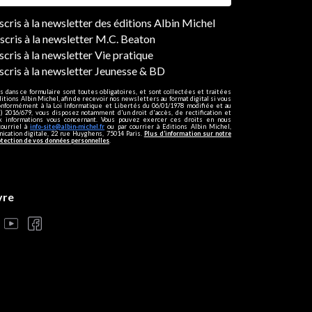
ers
nscris à la newsletter des éditions Albin Michel
nscris à la newsletter M.C. Beaton
scris à la newsletter Vie pratique
nscris à la newsletter Jeunesse & BD
s dans ce formulaire sont toutes obligatoires, et sont collectées et traitées
ditions Albin Michel, afin de recevoir nos newsletters au format digital si vous
onformément à la Loi Informatique et Libertés du 06/01/1978 modifiée et au
 2016/679, vous disposez notamment d'un droit d'accès, de rectification et
ux informations vous concernant. Vous pouvez exercer ces droits en nous
courriel à
info-site@albin-michel.fr
ou par courrier à Editions Albin Michel,
cation digitale, 22 rue Huyghens, 75014 Paris.
Plus d’information sur notre
otection de vos données personnelles
.
vre
s réglementations. Personnalisez vos préférences pour contrôler