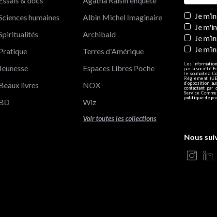
Essais & docs
Agatha Raisin enquête
Newslett
Je m’i
Sciences humaines
Albin Michel Imaginaire
Je m'i
Spiritualités
Archibald
Je m’in
Je m’i
Pratique
Terres d'Amérique
Les information
Jeunesse
Espaces Libres Poche
par la société E
le souhaitez. C
Règlement (UE)
Beaux livres
NOX
d’opposition a
contactant par 
Service Communi
politique de pr
BD
Wiz
Voir toutes les collections
Nous sui
s Options
ètres de confidentialité, en garantissant la conformité avec le