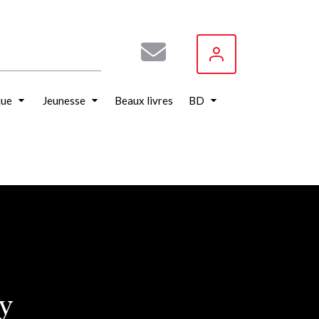
que
Jeunesse
Beaux livres
BD
y