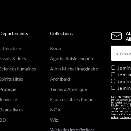
Départements
Collections
Ab
Al
Littérature
Koda
Essais & docs
Agatha Raisin enquête
Newslett
Je m’i
Sciences humaines
Albin Michel Imaginaire
Je m'i
Spiritualités
Archibald
Je m’in
Je m’i
Pratique
Terres d'Amérique
Les information
Jeunesse
Espaces Libres Poche
par la société E
le souhaitez. C
Règlement (UE)
Beaux livres
NOX
d’opposition a
contactant par 
Service Communi
politique de pr
BD
Wiz
Voir toutes les collections