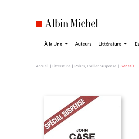
Aller
au
contenu
principal
À la Une
Auteurs
Littérature
Es
Accueil
Littérature
Polars, Thriller, Suspense
Genesis