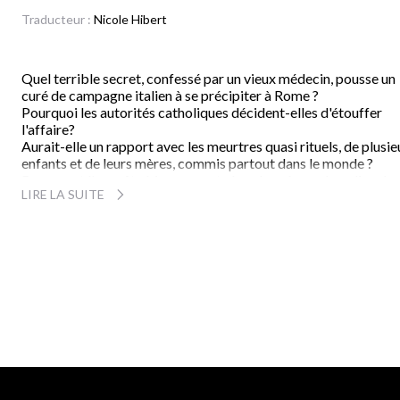
Traducteur :
Nicole Hibert
Quel terrible secret, confessé par un vieux médecin, pousse un
curé de campagne italien à se précipiter à Rome ?
Pourquoi les autorités catholiques décident-elles d'étouffer
l'affaire?
Aurait-elle un rapport avec les meurtres quasi rituels, de plusie
enfants et de leurs mères, commis partout dans le monde ?
Reprenant l'enquête bizarrement abandonnée par la police, Jo
LIRE LA SUITE
Lassiter, parent de deux victimes, est bien décidé à faire la
lumière. Mais les hommes de l'ombre auxquels il va être
confronté feront tout pour l'empêcher de découvrir la vérité. 
vérité si terrible, si stupéfiante, qu'elle pourrait déstabiliser à
jamais les fondements de la civilisation chrétienne. Une vérité 
dépasse les pires hypothèses qu'on ait imaginées depuis que la
science tente de percer les secrets de la génétique.