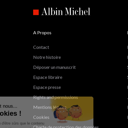
A Propos
Contact
Notre histoire
Déposer un manuscrit
Espace libraire
Espace presse
Rights and permissions
Salut c'est nous...
Mentions légales
les Cookies !
Cookies
On a attendu d'être sûrs que le contenu
Charte de protection des données