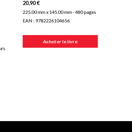
20,90 €
225.00 mm x
145.00 mm
- 480 pages
EAN : 9782226104656
Acheter le livre
urs
e
Une
qui