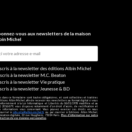
onnez-vous aux newsletters de la maison
bin Michel
ers
nscris à la newsletter des éditions Albin Michel
nscris à la newsletter M.C. Beaton
scris à la newsletter Vie pratique
nscris à la newsletter Jeunesse & BD
s dans ce formulaire sont toutes obligatoires, et sont collectées et traitées
ditions Albin Michel, afin de recevoir nos newsletters au format digital si vous
onformément à la Loi Informatique et Libertés du 06/01/1978 modifiée et au
 2016/679, vous disposez notamment d'un droit d'accès, de rectification et
ux informations vous concernant. Vous pouvez exercer ces droits en nous
courriel à
info-site@albin-michel.fr
ou par courrier à Editions Albin Michel,
cation digitale, 22 rue Huyghens, 75014 Paris.
Plus d’information sur notre
otection de vos données personnelles
.