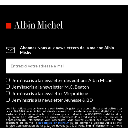
Abonnez-vous aux newsletters de la maison Albin
Michel
Newsletters
Je m’inscris à la newsletter des éditions Albin Michel
Je m'inscris à la newsletter M.C. Beaton
Je m’inscris à la newsletter Vie pratique
Je m’inscris à la newsletter Jeunesse & BD
Les informations dans ce formulaire sont toutes obligatoires, et sont collectées et traitées par
la société Editions Albin Michel, afin de recevoir nos newsletters au format digital si vous le
souhaitez. Conformément à la Loi Informatique et Libertés du 06/01/1978 modifiée et au
Règlement (UE) 2016/679, vous disposez notamment d'un droit d'accès, de rectification et
d’opposition aux informations vous concernant. Vous pouvez exercer ces droits en nous
contactant par courriel à
info-site@albin-michel.fr
ou par courrier à Editions Albin Michel,
Service Communication digitale, 22 rue Huyghens, 75014 Paris.
Plus d’information sur notre