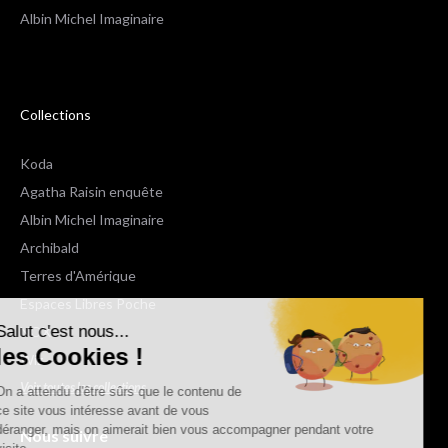
Albin Michel Imaginaire
Collections
Koda
Agatha Raisin enquête
Albin Michel Imaginaire
Archibald
Terres d'Amérique
Espaces Libres Poche
Salut c'est nous...
NOX
les Cookies !
Wiz
Voir toutes les collections
On a attendu d'être sûrs que le contenu de
ce site vous intéresse avant de vous
déranger, mais on aimerait bien vous accompagner pendant votre
Nous suivre