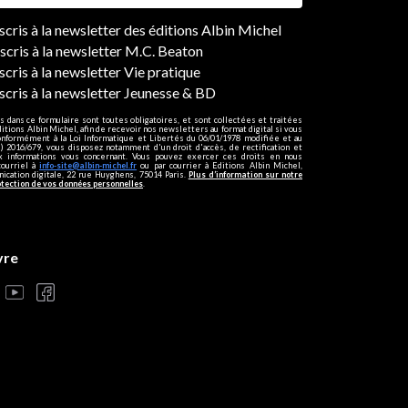
ers
nscris à la newsletter des éditions Albin Michel
nscris à la newsletter M.C. Beaton
scris à la newsletter Vie pratique
nscris à la newsletter Jeunesse & BD
s dans ce formulaire sont toutes obligatoires, et sont collectées et traitées
ditions Albin Michel, afin de recevoir nos newsletters au format digital si vous
onformément à la Loi Informatique et Libertés du 06/01/1978 modifiée et au
 2016/679, vous disposez notamment d'un droit d'accès, de rectification et
ux informations vous concernant. Vous pouvez exercer ces droits en nous
courriel à
info-site@albin-michel.fr
ou par courrier à Editions Albin Michel,
cation digitale, 22 rue Huyghens, 75014 Paris.
Plus d’information sur notre
otection de vos données personnelles
.
vre
s réglementations. Personnalisez vos préférences pour contrôler