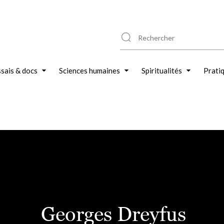
sais & docs
Sciences humaines
Spiritualités
Prati
Georges Dreyfus