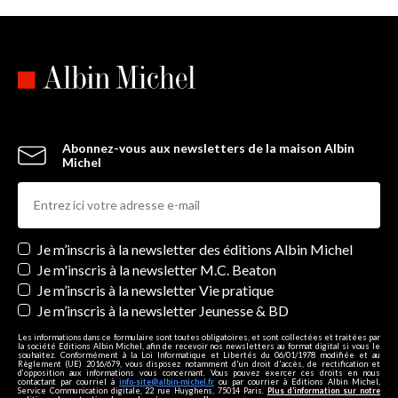
Abonnez-vous aux newsletters de la maison Albin
Michel
Newsletters
Je m’inscris à la newsletter des éditions Albin Michel
Je m'inscris à la newsletter M.C. Beaton
Je m’inscris à la newsletter Vie pratique
Je m’inscris à la newsletter Jeunesse & BD
Les informations dans ce formulaire sont toutes obligatoires, et sont collectées et traitées par
la société Editions Albin Michel, afin de recevoir nos newsletters au format digital si vous le
souhaitez. Conformément à la Loi Informatique et Libertés du 06/01/1978 modifiée et au
Règlement (UE) 2016/679, vous disposez notamment d'un droit d'accès, de rectification et
d’opposition aux informations vous concernant. Vous pouvez exercer ces droits en nous
contactant par courriel à
info-site@albin-michel.fr
ou par courrier à Editions Albin Michel,
Service Communication digitale, 22 rue Huyghens, 75014 Paris.
Plus d’information sur notre