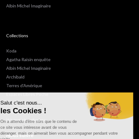
Albin Michel Imaginaire
Collections
Koda
Agatha Raisin enquête
Albin Michel Imaginaire
Archibald
Terres d'Amérique
Espaces Libres Poche
Salut c'est nous...
NOX
les Cookies !
Wiz
Voir toutes les collections
On a attendu d'être sûrs que le contenu de
ce site vous intéresse avant de vous
déranger, mais on aimerait bien vous accompagner pendant votre
Nous suivre