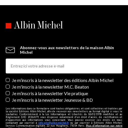
Abonnez-vous aux newsletters de la maison Albin
Michel
Newsletters
Je m’inscris à la newsletter des éditions Albin Michel
Je m'inscris à la newsletter M.C. Beaton
Je m’inscris à la newsletter Vie pratique
Je m’inscris à la newsletter Jeunesse & BD
Les informations dans ce formulaire sont toutes obligatoires, et sont collectées et traitées par
la société Editions Albin Michel, afin de recevoir nos newsletters au format digital si vous le
souhaitez. Conformément à la Loi Informatique et Libertés du 06/01/1978 modifiée et au
Règlement (UE) 2016/679, vous disposez notamment d'un droit d'accès, de rectification et
d’opposition aux informations vous concernant. Vous pouvez exercer ces droits en nous
contactant par courriel à
info-site@albin-michel.fr
ou par courrier à Editions Albin Michel,
Service Communication digitale, 22 rue Huyghens, 75014 Paris.
Plus d’information sur notre