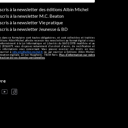
ers
nscris à la newsletter des éditions Albin Michel
nscris à la newsletter M.C. Beaton
scris à la newsletter Vie pratique
nscris à la newsletter Jeunesse & BD
s dans ce formulaire sont toutes obligatoires, et sont collectées et traitées
ditions Albin Michel, afin de recevoir nos newsletters au format digital si vous
onformément à la Loi Informatique et Libertés du 06/01/1978 modifiée et au
 2016/679, vous disposez notamment d'un droit d'accès, de rectification et
ux informations vous concernant. Vous pouvez exercer ces droits en nous
courriel à
info-site@albin-michel.fr
ou par courrier à Editions Albin Michel,
cation digitale, 22 rue Huyghens, 75014 Paris.
Plus d’information sur notre
otection de vos données personnelles
.
vre
s réglementations. Personnalisez vos préférences pour contrôler