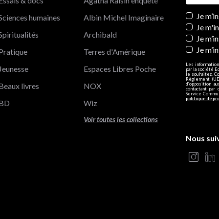
Essais & docs
Agatha Raisin enquête
Newslett
Je m’i
Sciences humaines
Albin Michel Imaginaire
Je m'i
Spiritualités
Archibald
Je m’in
Je m’i
Pratique
Terres d'Amérique
Les information
Jeunesse
Espaces Libres Poche
par la société E
le souhaitez. C
Règlement (UE)
Beaux livres
NOX
d’opposition a
contactant par 
Service Communi
politique de pr
BD
Wiz
Voir toutes les collections
Nous sui
s Options
ètres de confidentialité, en garantissant la conformité avec le