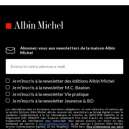
Abonnez-vous aux newsletters de la maison Albin
Michel
Newsletters
Je m’inscris à la newsletter des éditions Albin Michel
Je m'inscris à la newsletter M.C. Beaton
Je m’inscris à la newsletter Vie pratique
Je m’inscris à la newsletter Jeunesse & BD
Les informations dans ce formulaire sont toutes obligatoires, et sont collectées et traitées par
la société Editions Albin Michel, afin de recevoir nos newsletters au format digital si vous le
souhaitez. Conformément à la Loi Informatique et Libertés du 06/01/1978 modifiée et au
Règlement (UE) 2016/679, vous disposez notamment d'un droit d'accès, de rectification et
d’opposition aux informations vous concernant. Vous pouvez exercer ces droits en nous
contactant par courriel à
info-site@albin-michel.fr
ou par courrier à Editions Albin Michel,
Service Communication digitale, 22 rue Huyghens, 75014 Paris.
Plus d’information sur notre