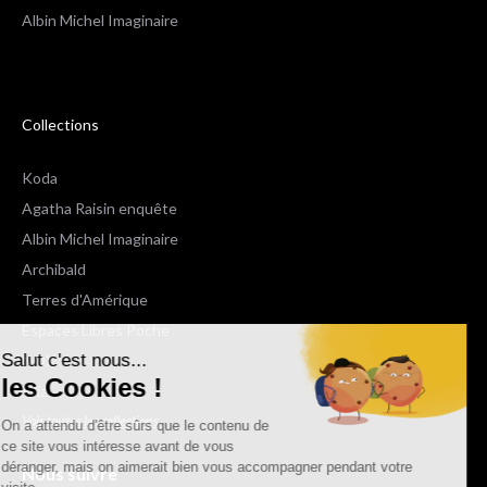
Albin Michel Imaginaire
Collections
Koda
Agatha Raisin enquête
Albin Michel Imaginaire
Archibald
Terres d'Amérique
Espaces Libres Poche
Salut c'est nous...
NOX
les Cookies !
Wiz
Voir toutes les collections
On a attendu d'être sûrs que le contenu de
ce site vous intéresse avant de vous
déranger, mais on aimerait bien vous accompagner pendant votre
Nous suivre