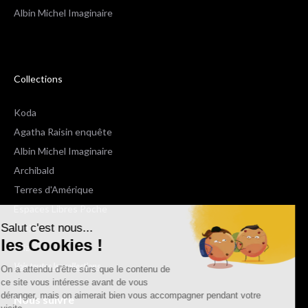
Albin Michel Imaginaire
Collections
Koda
Agatha Raisin enquête
Albin Michel Imaginaire
Archibald
Terres d'Amérique
Espaces Libres Poche
Salut c'est nous...
NOX
les Cookies !
Wiz
Voir toutes les collections
On a attendu d'être sûrs que le contenu de
ce site vous intéresse avant de vous
déranger, mais on aimerait bien vous accompagner pendant votre
Nous suivre