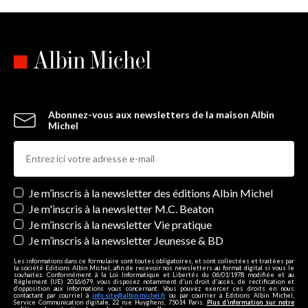
Abonnez-vous aux newsletters de la maison Albin
Michel
Newsletters
Je m’inscris à la newsletter des éditions Albin Michel
Je m'inscris à la newsletter M.C. Beaton
Je m’inscris à la newsletter Vie pratique
Je m’inscris à la newsletter Jeunesse & BD
Les informations dans ce formulaire sont toutes obligatoires, et sont collectées et traitées par
la société Editions Albin Michel, afin de recevoir nos newsletters au format digital si vous le
souhaitez. Conformément à la Loi Informatique et Libertés du 06/01/1978 modifiée et au
Règlement (UE) 2016/679, vous disposez notamment d'un droit d'accès, de rectification et
d’opposition aux informations vous concernant. Vous pouvez exercer ces droits en nous
contactant par courriel à
info-site@albin-michel.fr
ou par courrier à Editions Albin Michel,
Service Communication digitale, 22 rue Huyghens, 75014 Paris.
Plus d’information sur notre