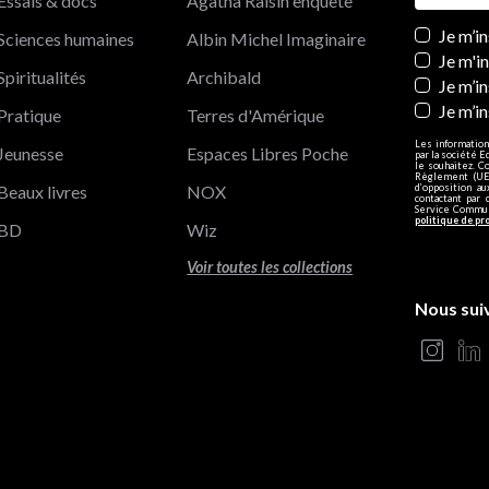
Essais & docs
Agatha Raisin enquête
Newslett
Je m’i
Sciences humaines
Albin Michel Imaginaire
Je m'i
Spiritualités
Archibald
Je m’in
Je m’i
Pratique
Terres d'Amérique
Les information
Jeunesse
Espaces Libres Poche
par la société E
le souhaitez. C
Règlement (UE)
Beaux livres
NOX
d’opposition a
contactant par 
Service Communi
politique de pr
BD
Wiz
Voir toutes les collections
Nous sui
s Options
ètres de confidentialité, en garantissant la conformité avec le