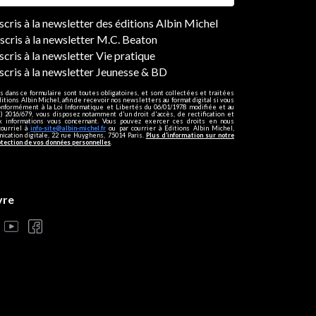
ers
nscris à la newsletter des éditions Albin Michel
nscris à la newsletter M.C. Beaton
scris à la newsletter Vie pratique
nscris à la newsletter Jeunesse & BD
s dans ce formulaire sont toutes obligatoires, et sont collectées et traitées
ditions Albin Michel, afin de recevoir nos newsletters au format digital si vous
onformément à la Loi Informatique et Libertés du 06/01/1978 modifiée et au
 2016/679, vous disposez notamment d'un droit d'accès, de rectification et
ux informations vous concernant. Vous pouvez exercer ces droits en nous
courriel à
info-site@albin-michel.fr
ou par courrier à Editions Albin Michel,
cation digitale, 22 rue Huyghens, 75014 Paris.
Plus d’information sur notre
otection de vos données personnelles
.
vre
s réglementations. Personnalisez vos préférences pour contrôler