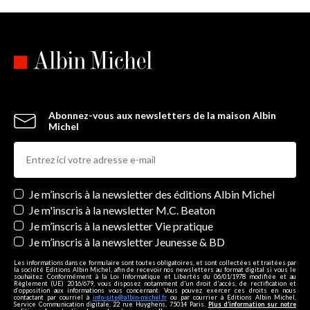
Abonnez-vous aux newsletters de la maison Albin
Michel
Newsletters
Je m’inscris à la newsletter des éditions Albin Michel
Je m'inscris à la newsletter M.C. Beaton
Je m’inscris à la newsletter Vie pratique
Je m’inscris à la newsletter Jeunesse & BD
Les informations dans ce formulaire sont toutes obligatoires, et sont collectées et traitées par
la société Editions Albin Michel, afin de recevoir nos newsletters au format digital si vous le
souhaitez. Conformément à la Loi Informatique et Libertés du 06/01/1978 modifiée et au
Règlement (UE) 2016/679, vous disposez notamment d'un droit d'accès, de rectification et
d’opposition aux informations vous concernant. Vous pouvez exercer ces droits en nous
contactant par courriel à
info-site@albin-michel.fr
ou par courrier à Editions Albin Michel,
Service Communication digitale, 22 rue Huyghens, 75014 Paris.
Plus d’information sur notre