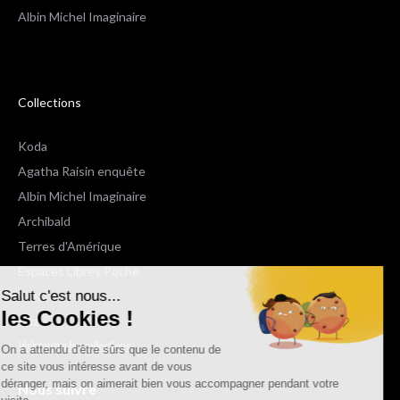
Albin Michel Imaginaire
Collections
Koda
Agatha Raisin enquête
Albin Michel Imaginaire
Archibald
Terres d'Amérique
Espaces Libres Poche
Salut c'est nous...
NOX
les Cookies !
Wiz
Voir toutes les collections
On a attendu d'être sûrs que le contenu de
ce site vous intéresse avant de vous
déranger, mais on aimerait bien vous accompagner pendant votre
Nous suivre