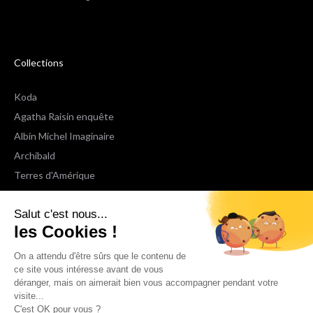
Collections
Koda
Agatha Raisin enquête
Albin Michel Imaginaire
Archibald
Terres d'Amérique
Espaces Libres Poche
Salut c'est nous...
NOX
les Cookies !
Wiz
Voir toutes les collections
On a attendu d'être sûrs que le contenu de
ce site vous intéresse avant de vous
déranger, mais on aimerait bien vous accompagner pendant votre
Nous suivre
visite...
C'est OK pour vous ?