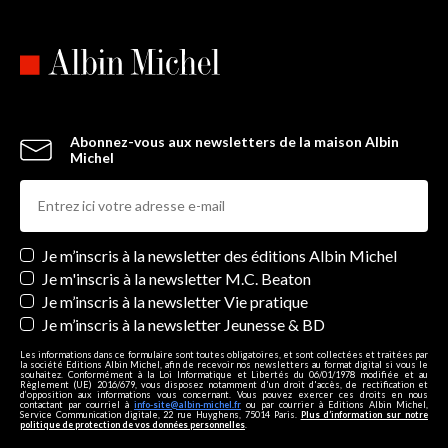
Abonnez-vous aux newsletters de la maison Albin
Michel
Newsletters
Je m’inscris à la newsletter des éditions Albin Michel
Je m'inscris à la newsletter M.C. Beaton
Je m’inscris à la newsletter Vie pratique
Je m’inscris à la newsletter Jeunesse & BD
Les informations dans ce formulaire sont toutes obligatoires, et sont collectées et traitées par
la société Editions Albin Michel, afin de recevoir nos newsletters au format digital si vous le
souhaitez. Conformément à la Loi Informatique et Libertés du 06/01/1978 modifiée et au
Règlement (UE) 2016/679, vous disposez notamment d'un droit d'accès, de rectification et
d’opposition aux informations vous concernant. Vous pouvez exercer ces droits en nous
contactant par courriel à
info-site@albin-michel.fr
ou par courrier à Editions Albin Michel,
Service Communication digitale, 22 rue Huyghens, 75014 Paris.
Plus d’information sur notre
politique de protection de vos données personnelles
.