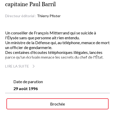
capitaine Paul Barril
Directeur éditorial :
Thierry Pfister
Un conseiller de François Mitterrand qui se suicide à
l'Élysée sans que personne ait rien entendu.
Un ministre de la Défense qui, au téléphone, menace de mort
un officier de gendarmerie.
Des centaines d'écoutes téléphoniques illégales, lancées
parce qu'un écrivain menace les secrets du chef de l'État.
D'illustres journalistes manipulés comme à plaisir ou se
LIRE LA SUITE
prêtant aux manoeuvres du pouvoir.
Décès suspects, espionnage de milliers de citoyens,
corruption, tel est le bilan de la "police politique" qui s'était
Date de parution
clandestinement mise en place à l'Élysée durant les deux
29 août 1996
septennats de François Mitterrand. Ce n'est pas l'effet d'une
bombe que cet ouvrage va produire, mais celui d'une
véritable explosion en chaîne.
Brochée
Paul Barril, l'ancien responsable du GIGN, ouvre ses
dossiers les plus confidentiels, produit des photos et des