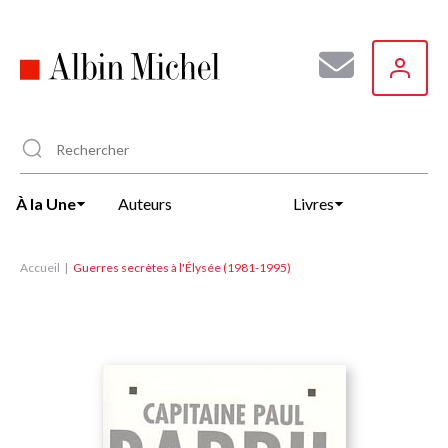
Aller
au
contenu
principal
À la Une
Auteurs
Livres
Accueil
Guerres secrètes à l'Élysée (1981-1995)