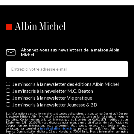
Abonnez-vous aux newsletters de la maison Albin
Michel
Newsletters
Je m’inscris à la newsletter des éditions Albin Michel
Je m'inscris à la newsletter M.C. Beaton
Je m’inscris à la newsletter Vie pratique
Je m’inscris à la newsletter Jeunesse & BD
Les informations dans ce formulaire sont toutes obligatoires, et sont collectées et traitées par
la société Editions Albin Michel, afin de recevoir nos newsletters au format digital si vous le
souhaitez. Conformément à la Loi Informatique et Libertés du 06/01/1978 modifiée et au
Règlement (UE) 2016/679, vous disposez notamment d'un droit d'accès, de rectification et
d’opposition aux informations vous concernant. Vous pouvez exercer ces droits en nous
contactant par courriel à
info-site@albin-michel.fr
ou par courrier à Editions Albin Michel,
Service Communication digitale, 22 rue Huyghens, 75014 Paris.
Plus d’information sur notre