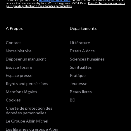
contactant par courriel à
info-site@albin-michel.fr
ou par courrier à Editions Albin Michel,
Service Communication digitale, 22 rue Huyghens, 75014 Paris.
Plus d’information sur notre
politique de protection de vos données personnelles
.
A Propos
Départements
Contact
Littérature
Notre histoire
Essais & docs
Déposer un manuscrit
Sciences humaines
Espace libraire
Spiritualités
Espace presse
Pratique
Rights and permissions
Jeunesse
Mentions légales
Beaux livres
Cookies
BD
Charte de protection des
données personnelles
Le Groupe Albin Michel
Les librairies du groupe Albin