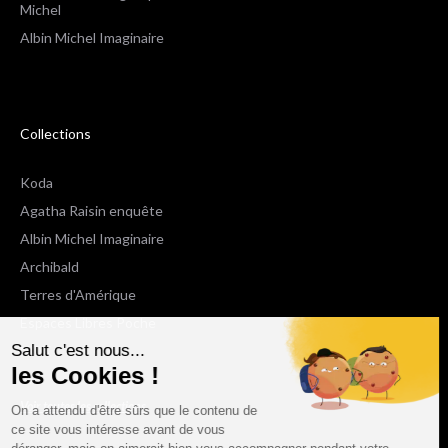
Michel
Albin Michel Imaginaire
Collections
Koda
Agatha Raisin enquête
Albin Michel Imaginaire
Archibald
Terres d'Amérique
Espaces Libres Poche
Salut c'est nous...
NOX
les Cookies !
Wiz
Voir toutes les collections
On a attendu d'être sûrs que le contenu de
ce site vous intéresse avant de vous