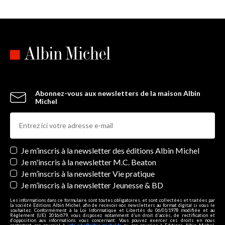
Abonnez-vous aux newsletters de la maison Albin
Michel
Newsletters
Je m’inscris à la newsletter des éditions Albin Michel
Je m'inscris à la newsletter M.C. Beaton
Je m’inscris à la newsletter Vie pratique
Je m’inscris à la newsletter Jeunesse & BD
Les informations dans ce formulaire sont toutes obligatoires, et sont collectées et traitées par
la société Editions Albin Michel, afin de recevoir nos newsletters au format digital si vous le
souhaitez. Conformément à la Loi Informatique et Libertés du 06/01/1978 modifiée et au
Règlement (UE) 2016/679, vous disposez notamment d'un droit d'accès, de rectification et
d’opposition aux informations vous concernant. Vous pouvez exercer ces droits en nous