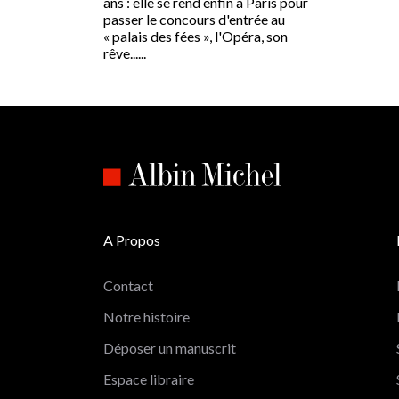
ans : elle se rend enfin à Paris pour
passer le concours d'entrée au
« palais des fées », l'Opéra, son
rêve......
A Propos
Contact
Notre histoire
Déposer un manuscrit
Espace libraire