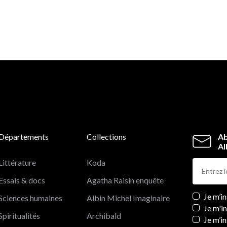
Départements
Collections
Ab
Al
Littérature
Koda
Essais & docs
Agatha Raisin enquête
Newslett
Je m’i
Sciences humaines
Albin Michel Imaginaire
Je m'i
Spiritualités
Archibald
Je m’in