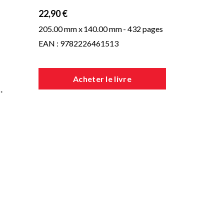
22,90 €
205.00 mm x
140.00 mm
- 432 pages
EAN : 9782226461513
Acheter le livre
…
eu
,