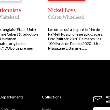
tionniste
Nickel Boys
Whitehead
Colson Whitehead
 l’anglais (États-Unis)
Le roman qui a inspiré le film de
rine Gibert (traduction
RaMell Ross, nommé aux Oscars.
" Un roman
Prix Pulitzer 2020 Palmarès Les
aire, original et
100 livres de l'année 2020 - Lire-
t." L'OBS Le premier
Magazine Littéraire;......
Départements
Collections
Ab
Al
Littérature
Koda