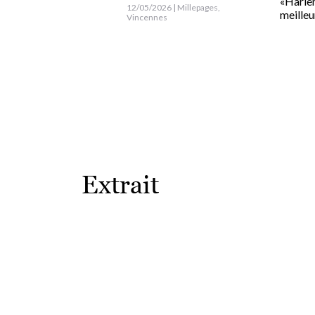
«Harlem
12/05/2026 | Millepages,
meilleu
Vincennes
Extrait