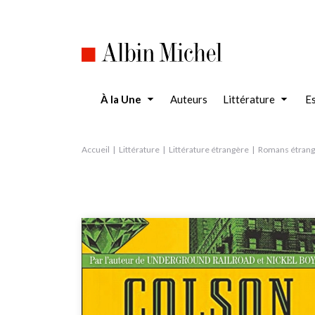
Aller
au
contenu
principal
À la Une
Auteurs
Littérature
Es
Accueil
Littérature
Littérature étrangère
Romans étrang