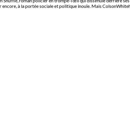
 Shuffle, roman policier en trompe-l’œil qui dissimule derrière ses a
r encore, à la portée sociale et politique inouïe. Mais ColsonWhite