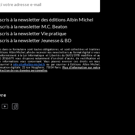
ers
nscris à la newsletter des éditions Albin Michel
nscris à la newsletter M.C. Beaton
scris à la newsletter Vie pratique
nscris à la newsletter Jeunesse & BD
s dans ce formulaire sont toutes obligatoires, et sont collectées et traitées
ditions Albin Michel, afin de recevoir nos newsletters au format digital si vous
onformément à la Loi Informatique et Libertés du 06/01/1978 modifiée et au
 2016/679, vous disposez notamment d'un droit d'accès, de rectification et
ux informations vous concernant. Vous pouvez exercer ces droits en nous
courriel à
info-site@albin-michel.fr
ou par courrier à Editions Albin Michel,
cation digitale, 22 rue Huyghens, 75014 Paris.
Plus d’information sur notre
otection de vos données personnelles
.
vre