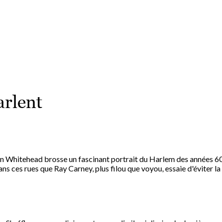
roman féroce et drôle
. Mais
son personnage princi
est Harlem
, haut lieu de la lutte pour les droits civiques
où la mort d’un adolescent noir, abattu par un policier
blanc, déclencha en 1964 des émeutes préfigurant cell
qui ont eu lieu à la mort de George Floyd.
Avec
Harlem Shuffle
, qui revendique l’héritage de Ches
Himes et Donald Westlake,
Colson Whitehead se
réinvente une fois encore en détournant les codes
roman noir.
arlent
"
C'est vivant, bruyant, caracolant. C'est Whitehead."
L'Obs
"
Un réjouissant tourbillon [...] Une belle leçon d'histoire
d'humanité en mode thriller."
Les Echos
n Whitehead brosse un fascinant portrait du Harlem des années 60, 
ans ces rues que Ray Carney, plus filou que voyou, essaie d'éviter l