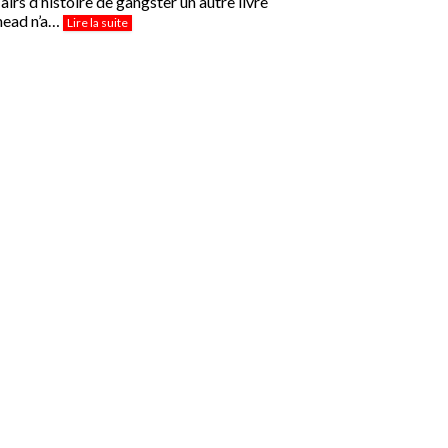
irs d’histoire de gangster un autre livre
12/05/2026 | La Curieuse, Sa
head n’a…
Lire la suite
Briac-sur-Mer