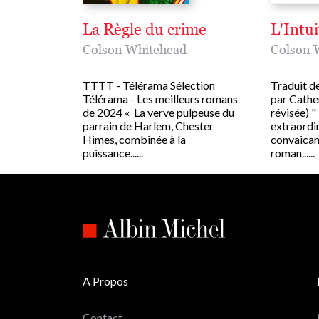
La Règle du crime
L'Intui
Colson Whitehead
Colson 
TTTT - Télérama Sélection
Traduit de
Télérama - Les meilleurs romans
par Cathe
de 2024 « La verve pulpeuse du
révisée) 
parrain de Harlem, Chester
extraordin
Himes, combinée à la
convaican
puissance......
roman......
A Propos
Contact