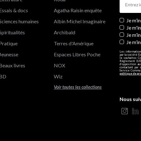
Essais & docs
Agatha Raisin enquête
Newslett
Je m’i
Sciences humaines
Albin Michel Imaginaire
Je m'i
Spiritualités
Archibald
Je m’in
Je m’i
Pratique
Terres d'Amérique
Les information
Jeunesse
Espaces Libres Poche
par la société E
le souhaitez. C
Règlement (UE)
Beaux livres
NOX
d’opposition a
contactant par 
Service Communi
politique de pr
BD
Wiz
Voir toutes les collections
Nous sui