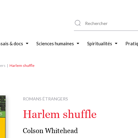
sais & docs
Sciences humaines
Spiritualités
Prati
ers
Harlem shuffle
ROMANS ÉTRANGERS
Harlem shuffle
Colson Whitehead