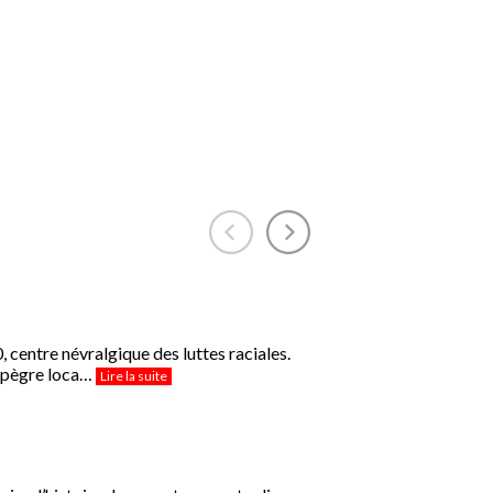
pal
,
es
ter
 du
 et
centre névralgique des luttes raciales.
12/05/2026 | Librairie Privat,
a pègre loca…
Lire la suite
Toulouse