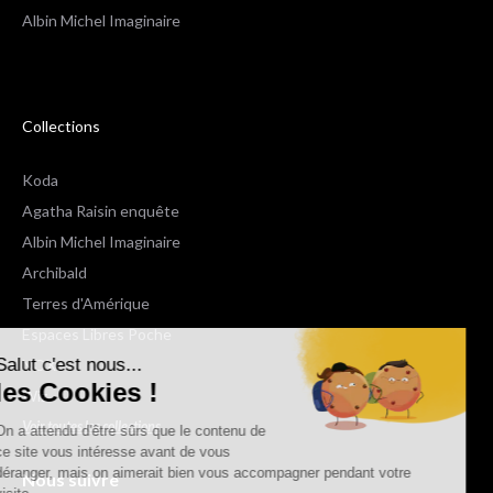
Albin Michel Imaginaire
Collections
Koda
Agatha Raisin enquête
Albin Michel Imaginaire
Archibald
Terres d'Amérique
Espaces Libres Poche
Salut c'est nous...
NOX
les Cookies !
Wiz
Voir toutes les collections
On a attendu d'être sûrs que le contenu de
ce site vous intéresse avant de vous
déranger, mais on aimerait bien vous accompagner pendant votre
Nous suivre