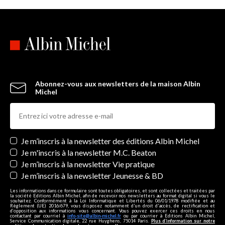
Abonnez-vous aux newsletters de la maison Albin
Michel
Newsletters
Je m’inscris à la newsletter des éditions Albin Michel
Je m'inscris à la newsletter M.C. Beaton
Je m’inscris à la newsletter Vie pratique
Je m’inscris à la newsletter Jeunesse & BD
Les informations dans ce formulaire sont toutes obligatoires, et sont collectées et traitées par
la société Editions Albin Michel, afin de recevoir nos newsletters au format digital si vous le
souhaitez. Conformément à la Loi Informatique et Libertés du 06/01/1978 modifiée et au
Règlement (UE) 2016/679, vous disposez notamment d'un droit d'accès, de rectification et
d’opposition aux informations vous concernant. Vous pouvez exercer ces droits en nous
contactant par courriel à
info-site@albin-michel.fr
ou par courrier à Editions Albin Michel,
Service Communication digitale, 22 rue Huyghens, 75014 Paris.
Plus d’information sur notre