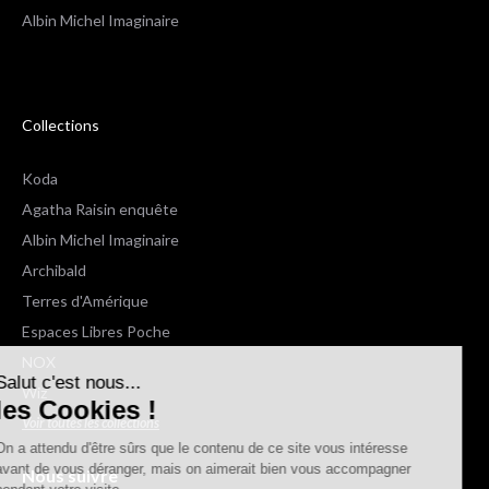
Albin Michel Imaginaire
Collections
Koda
Agatha Raisin enquête
Albin Michel Imaginaire
Archibald
Terres d'Amérique
Espaces Libres Poche
NOX
Salut c'est nous...
Wiz
les Cookies !
Voir toutes les collections
On a attendu d'être sûrs que le contenu de ce site vous intéresse
avant de vous déranger, mais on aimerait bien vous accompagner
Nous suivre