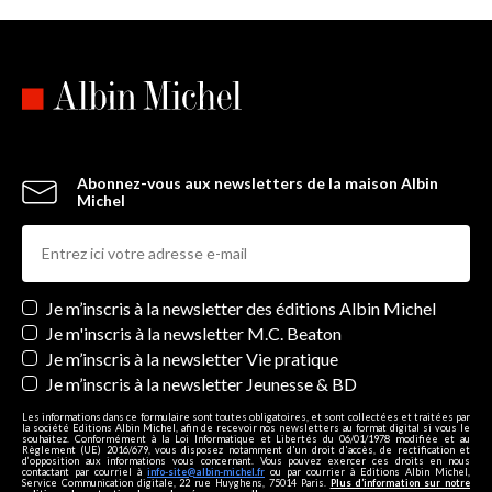
Abonnez-vous aux newsletters de la maison Albin
Michel
Newsletters
Je m’inscris à la newsletter des éditions Albin Michel
Je m'inscris à la newsletter M.C. Beaton
Je m’inscris à la newsletter Vie pratique
Je m’inscris à la newsletter Jeunesse & BD
Les informations dans ce formulaire sont toutes obligatoires, et sont collectées et traitées par
la société Editions Albin Michel, afin de recevoir nos newsletters au format digital si vous le
souhaitez. Conformément à la Loi Informatique et Libertés du 06/01/1978 modifiée et au
Règlement (UE) 2016/679, vous disposez notamment d'un droit d'accès, de rectification et
d’opposition aux informations vous concernant. Vous pouvez exercer ces droits en nous
contactant par courriel à
info-site@albin-michel.fr
ou par courrier à Editions Albin Michel,
Service Communication digitale, 22 rue Huyghens, 75014 Paris.
Plus d’information sur notre