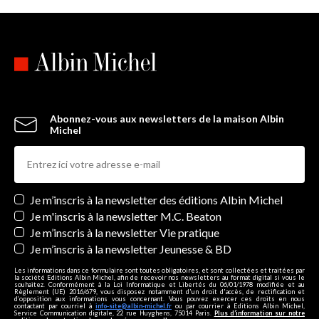
Abonnez-vous aux newsletters de la maison Albin
Michel
Newsletters
Je m’inscris à la newsletter des éditions Albin Michel
Je m'inscris à la newsletter M.C. Beaton
Je m’inscris à la newsletter Vie pratique
Je m’inscris à la newsletter Jeunesse & BD
Les informations dans ce formulaire sont toutes obligatoires, et sont collectées et traitées par
la société Editions Albin Michel, afin de recevoir nos newsletters au format digital si vous le
souhaitez. Conformément à la Loi Informatique et Libertés du 06/01/1978 modifiée et au
Règlement (UE) 2016/679, vous disposez notamment d'un droit d'accès, de rectification et
d’opposition aux informations vous concernant. Vous pouvez exercer ces droits en nous
contactant par courriel à
info-site@albin-michel.fr
ou par courrier à Editions Albin Michel,
Service Communication digitale, 22 rue Huyghens, 75014 Paris.
Plus d’information sur notre