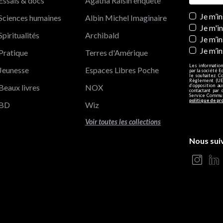
Essais & docs
Agatha Raisin enquête
Newslett
Je m’i
Sciences humaines
Albin Michel Imaginaire
Je m'i
Spiritualités
Archibald
Je m’in
Je m’i
Pratique
Terres d'Amérique
Les information
Jeunesse
Espaces Libres Poche
par la société E
le souhaitez. C
Règlement (UE)
Beaux livres
NOX
d’opposition a
contactant par 
Service Communi
politique de pr
BD
Wiz
Voir toutes les collections
Nous sui
s Options
ètres de confidentialité, en garantissant la conformité avec le