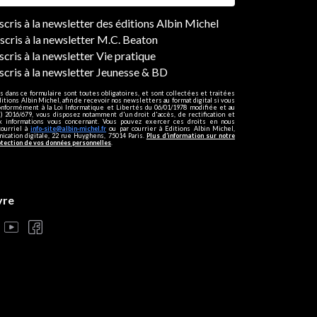
ers
nscris à la newsletter des éditions Albin Michel
nscris à la newsletter M.C. Beaton
scris à la newsletter Vie pratique
nscris à la newsletter Jeunesse & BD
s dans ce formulaire sont toutes obligatoires, et sont collectées et traitées
ditions Albin Michel, afin de recevoir nos newsletters au format digital si vous
onformément à la Loi Informatique et Libertés du 06/01/1978 modifiée et au
 2016/679, vous disposez notamment d'un droit d'accès, de rectification et
ux informations vous concernant. Vous pouvez exercer ces droits en nous
courriel à
info-site@albin-michel.fr
ou par courrier à Editions Albin Michel,
cation digitale, 22 rue Huyghens, 75014 Paris.
Plus d’information sur notre
otection de vos données personnelles
.
vre
s réglementations. Personnalisez vos préférences pour contrôler