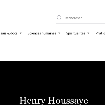
sais & docs
Sciences humaines
Spiritualités
Prati
Henry Houssaye