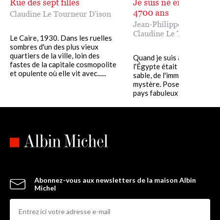
Rue des sept filles
Je suis né en Égypte il
4700 ans
Claudine Le Tourneur D'ison
Jean-Philippe Lauer
,
Claudine Le Tourneur D'
Le Caire, 1930. Dans les ruelles
sombres d'un des plus vieux
quartiers de la ville, loin des
Quand je suis arrivé en 19
fastes de la capitale cosmopolite
l'Égypte était le royaume 
et opulente où elle vit avec......
sable, de l'immobilité et du
mystère. Poser le pied dan
pays fabuleux, au temps de...
Abonnez-vous aux newsletters de la maison Albin
Michel