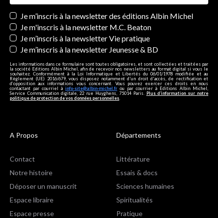
Newsletters
Je m’inscris à la newsletter des éditions Albin Michel
Je m'inscris à la newsletter M.C. Beaton
Je m’inscris à la newsletter Vie pratique
Je m’inscris à la newsletter Jeunesse & BD
Les informations dans ce formulaire sont toutes obligatoires, et sont collectées et traitées par
la société Editions Albin Michel, afin de recevoir nos newsletters au format digital si vous le
souhaitez. Conformément à la Loi Informatique et Libertés du 06/01/1978 modifiée et au
Règlement (UE) 2016/679, vous disposez notamment d'un droit d'accès, de rectification et
d’opposition aux informations vous concernant. Vous pouvez exercer ces droits en nous
contactant par courriel à
info-site@albin-michel.fr
ou par courrier à Editions Albin Michel,
Service Communication digitale, 22 rue Huyghens, 75014 Paris.
Plus d’information sur notre
politique de protection de vos données personnelles
.
A Propos
Départements
Contact
Littérature
Notre histoire
Essais & docs
Déposer un manuscrit
Sciences humaines
Espace libraire
Spiritualités
Espace presse
Pratique