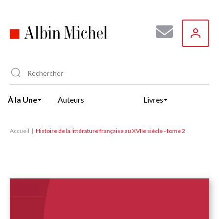
Aller
au
contenu
principal
À la Une
Auteurs
Livres
Accueil
Histoire de la littérature française au XVIIe siècle - tome 2