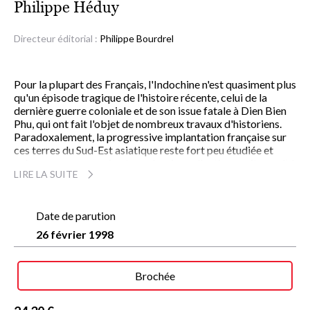
Philippe Héduy
Directeur éditorial :
Philippe Bourdrel
Pour la plupart des Français, l'Indochine n'est quasiment plus
qu'un épisode tragique de l'histoire récente, celui de la
dernière guerre coloniale et de son issue fatale à Dien Bien
Phu, qui ont fait l'objet de nombreux travaux d'historiens.
Paradoxalement, la progressive implantation française sur
ces terres du Sud-Est asiatique reste fort peu étudiée et
méconnue, comme si notre mémoire collective avait occulté
LIRE LA SUITE
la période où ces territoires lointains suscitaient encore
rêves et espoirs.
Philippe Héduy vient combler cette lacune. À travers un
récit teinté de nostalgie mais extrêmement précis et
Date de parution
documenté jusque dans les moindres détails, il retrace les
26 février 1998
trois cents ans d'aventures humaines qui, depuis les
premières missions à partir de 1624, ont été vécues par de
nombreux explorateurs, marchands, missionnaires ou
Brochée
conquérants. Du Père Alexandre de Rhodes évangélisant la
Cochinchine et le Tonkin jusqu'au retrait de la France, en
passant par tous les soubresauts qui ont jalonné la présence