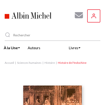
Aller
au
contenu
principal
À la Une
Auteurs
Livres
Accueil
Sciences humaines
Histoire
Histoire de l'Indochine