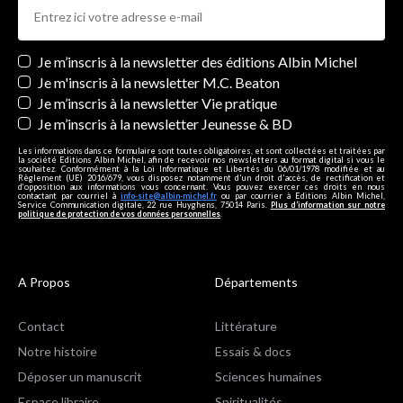
Newsletters
Je m’inscris à la newsletter des éditions Albin Michel
Je m'inscris à la newsletter M.C. Beaton
Je m’inscris à la newsletter Vie pratique
Je m’inscris à la newsletter Jeunesse & BD
Les informations dans ce formulaire sont toutes obligatoires, et sont collectées et traitées par
la société Editions Albin Michel, afin de recevoir nos newsletters au format digital si vous le
souhaitez. Conformément à la Loi Informatique et Libertés du 06/01/1978 modifiée et au
Règlement (UE) 2016/679, vous disposez notamment d'un droit d'accès, de rectification et
d’opposition aux informations vous concernant. Vous pouvez exercer ces droits en nous
contactant par courriel à
info-site@albin-michel.fr
ou par courrier à Editions Albin Michel,
Service Communication digitale, 22 rue Huyghens, 75014 Paris.
Plus d’information sur notre
politique de protection de vos données personnelles
.
A Propos
Départements
Contact
Littérature
Notre histoire
Essais & docs
Déposer un manuscrit
Sciences humaines
Espace libraire
Spiritualités