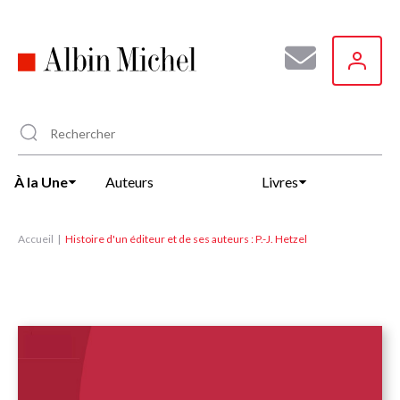
Aller
au
contenu
principal
À la Une
Auteurs
Livres
Accueil
Histoire d'un éditeur et de ses auteurs : P.-J. Hetzel