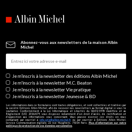
Abonnez-vous aux newsletters de la maison Albin
Michel
Newsletters
Je m’inscris à la newsletter des éditions Albin Michel
Je m'inscris à la newsletter M.C. Beaton
Je m’inscris à la newsletter Vie pratique
Je m’inscris à la newsletter Jeunesse & BD
Les informations dans ce formulaire sont toutes obligatoires, et sont collectées et traitées par
la société Editions Albin Michel, afin de recevoir nos newsletters au format digital si vous le
souhaitez. Conformément à la Loi Informatique et Libertés du 06/01/1978 modifiée et au
Règlement (UE) 2016/679, vous disposez notamment d'un droit d'accès, de rectification et
d’opposition aux informations vous concernant. Vous pouvez exercer ces droits en nous
contactant par courriel à
info-site@albin-michel.fr
ou par courrier à Editions Albin Michel,
Service Communication digitale, 22 rue Huyghens, 75014 Paris.
Plus d’information sur notre
politique de protection de vos données personnelles
.