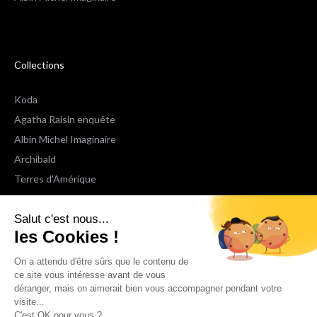
Collections
Koda
Agatha Raisin enquête
Albin Michel Imaginaire
Archibald
Terres d'Amérique
Espaces Libres Poche
Salut c'est nous...
NOX
les Cookies !
Wiz
Voir toutes les collections
On a attendu d'être sûrs que le contenu de
ce site vous intéresse avant de vous
déranger, mais on aimerait bien vous accompagner pendant votre
Nous suivre
visite...
C'est OK pour vous ?