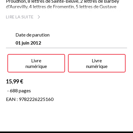
Proudhon, 8 lettres de Sainte-Beuve, 2 lettres de Barbey
d'Aurevilly, 4 lettres de Fromentin, 5 lettres de Gustave
Doré, 5 lettres de Mérimée, 16 lettres de Tourguéneff, 19
LIRE LA SUITE
lettres de Jules Verne, 2 lettres d'Émile Zola, 2 lettres de
Huysmans, etc., etc.
Pour cette vaste correspondance, ce volume constitue une
Date de parution
authentique Édition originale.
01 juin 2012
Une contribution exceptionnelle à l'histoire littéraire des
années 1836-1886.
Livre
Livre
numérique
numérique
15,99 €
- 688 pages
EAN : 9782226225160