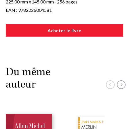
225.00 mm x
145.00 mm
- 256 pages
mouvements autonomistes actuels.
EAN : 9782226004581
Acheter le livre
Du même
auteur