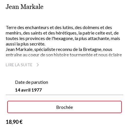
Jean Markale
Terre des enchanteurs et des lutins, des dolmens et des
menhirs, des saints et des hérétiques, la patrie celte est, de
toutes les provinces de l'hexagone, la plus attachante, mais
aussi la plus secrète.
Jean Markale, spécialiste reconnu de la Bretagne, nous
entraîne au coeur de son histoire tourmentée et nous éclaire
sur ses origines et sur les flots de population qui l'ont
LIRE LA SUITE
parcourue. Les légions romaines, les envahisseurs normands
et, avec les premiers chrétiens, un art sacré lié
profondément à la terre bretonne : les calvaires, les
chapelles vouées à des saints proprement régionaux. Eon de
Date de parution
l'Etoile, Anne de Bretagne, l'ordre de l'Hermine, les
14 avril 1977
chevaliers de la Table ronde composent une fresque
saisissante qui nous mène jusqu'au rattachement de la
province au royaume de France. Puis c'est la Révolution
Brochée
française, l'apparition de la chouannerie, l'affrontement des
Blancs et des Bleus.
Au folklore magique des landes et des forêts, s'ajouteront
18,90 €
plus tard les revendications culturelles, régionales, jusqu'aux