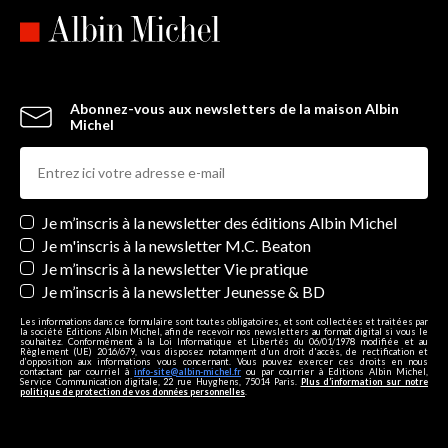
Abonnez-vous aux newsletters de la maison Albin
Michel
Newsletters
Je m’inscris à la newsletter des éditions Albin Michel
Je m'inscris à la newsletter M.C. Beaton
Je m’inscris à la newsletter Vie pratique
Je m’inscris à la newsletter Jeunesse & BD
Les informations dans ce formulaire sont toutes obligatoires, et sont collectées et traitées par
la société Editions Albin Michel, afin de recevoir nos newsletters au format digital si vous le
souhaitez. Conformément à la Loi Informatique et Libertés du 06/01/1978 modifiée et au
Règlement (UE) 2016/679, vous disposez notamment d'un droit d'accès, de rectification et
d’opposition aux informations vous concernant. Vous pouvez exercer ces droits en nous
contactant par courriel à
info-site@albin-michel.fr
ou par courrier à Editions Albin Michel,
Service Communication digitale, 22 rue Huyghens, 75014 Paris.
Plus d’information sur notre
politique de protection de vos données personnelles
.