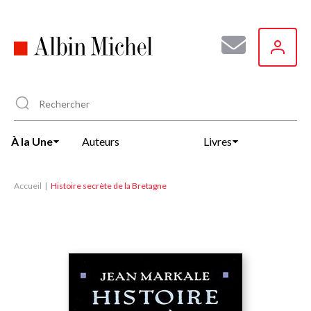
Aller
au
contenu
principal
À la Une
Auteurs
Livres
Accueil
Histoire secrète de la Bretagne