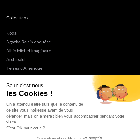
Collections
Koda
Agatha Raisin enquête
Albin Michel Imaginaire
Archibald
Terres d'Amérique
Espaces Libres Poche
Salut c'est nous...
NOX
les Cookies !
Wiz
Voir toutes les collections
On a attendu d'être sûrs que le contenu de
ce site vous intéresse avant de vous
déranger, mais on aimerait bien vous accompagner pendant votre
Nous suivre
visite...
C'est OK pour vous ?
Consentements certifiés par