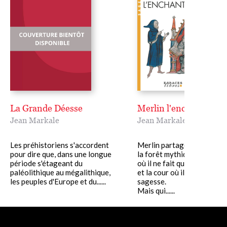
La Grande Déesse
Merlin l'enchanteur
Jean Markale
Jean Markale
Les préhistoriens s'accordent
Merlin partage son temps 
pour dire que, dans une longue
la forêt mythique de Brocé
période s'étageant du
où il ne fait qu'un avec la n
paléolithique au mégalithique,
et la cour où il guide Arthu
les peuples d'Europe et du......
sagesse.
Mais qui......