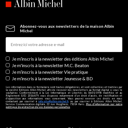
Abonnez-vous aux newsletters de la maison Albin
Michel
Newsletters
Je m’inscris à la newsletter des éditions Albin Michel
Je m'inscris à la newsletter M.C. Beaton
Je m’inscris à la newsletter Vie pratique
Je m’inscris à la newsletter Jeunesse & BD
Les informations dans ce formulaire sont toutes obligatoires, et sont collectées et traitées par
la société Editions Albin Michel, afin de recevoir nos newsletters au format digital si vous le
souhaitez. Conformément à la Loi Informatique et Libertés du 06/01/1978 modifiée et au
Règlement (UE) 2016/679, vous disposez notamment d'un droit d'accès, de rectification et
d’opposition aux informations vous concernant. Vous pouvez exercer ces droits en nous
contactant par courriel à
info-site@albin-michel.fr
ou par courrier à Editions Albin Michel,
Service Communication digitale, 22 rue Huyghens, 75014 Paris.
Plus d’information sur notre
politique de protection de vos données personnelles
.