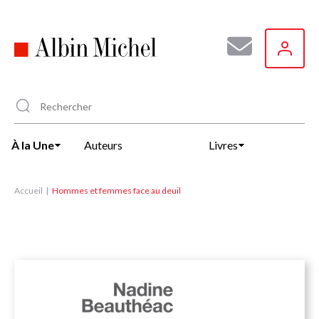
Aller
au
contenu
principal
À la Une
Auteurs
Livres
Accueil
Hommes et femmes face au deuil