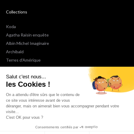
Collections
Koda
Agatha Raisin enquête
Albin Michel Imaginaire
Archibald
Terres d'Amérique
Espaces Libres Poche
Salut c'est nous...
NOX
les Cookies !
Wiz
Voir toutes les collections
On a attendu d'être sûrs que le contenu de
ce site vous intéresse avant de vous
déranger, mais on aimerait bien vous accompagner pendant votre
Nous suivre
visite...
C'est OK pour vous ?
Consentements certifiés par