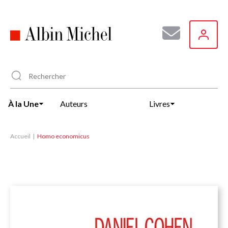
Aller
au
contenu
principal
À la Une
Auteurs
Livres
Accueil
Homo economicus