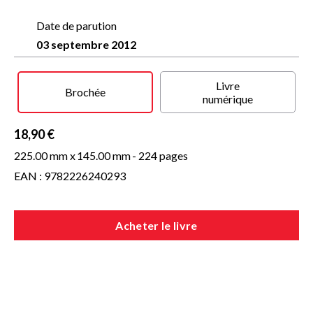
urgence à repenser le rapport entre la quête du bonheur
individuel et la marche des sociétés.
Date de parution
Prolongeant les réflexions de son précédent livre,
La
03 septembre 2012
Prospérité du Vice
, l'auteur nous entraîne de la Rome antique
au Pékin d'aujourd'hui en passant par l'Amérique, dressant
une vaste carte des plaisirs et des peines du monde
Livre
contemporain.
Brochée
numérique
Un essai aussi provocateur qu'intelligent.
18,90 €
225.00 mm x
145.00 mm
- 224 pages
EAN : 9782226240293
Acheter le livre