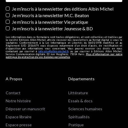
Newsletters
Je m’inscris à la newsletter des éditions Albin Michel
Je m'inscris à la newsletter M.C. Beaton
Je m’inscris à la newsletter Vie pratique
Je m’inscris à la newsletter Jeunesse & BD
Les informations dans ce formulaire sont toutes obligatoires, et sont collectées et traitées par
la société Editions Albin Michel, afin de recevoir nos newsletters au format digital si vous le
souhaitez. Conformément à la Loi Informatique et Libertés du 06/01/1978 modifiée et au
Règlement (UE) 2016/679, vous disposez notamment d'un droit d'accès, de rectification et
d’opposition aux informations vous concernant. Vous pouvez exercer ces droits en nous
contactant par courriel à
info-site@albin-michel.fr
ou par courrier à Editions Albin Michel,
Service Communication digitale, 22 rue Huyghens, 75014 Paris.
Plus d’information sur notre
politique de protection de vos données personnelles
.
A Propos
Départements
Contact
Littérature
Notre histoire
Essais & docs
Déposer un manuscrit
Sciences humaines
Espace libraire
Spiritualités
Espace presse
Pratique