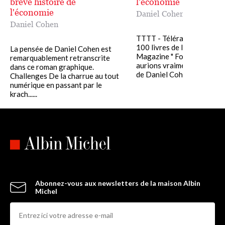
brève histoire de
l’économie
l'économie
Daniel Cohen
Daniel Cohen
TTTT - Télérama Palmarès
100 livres de l'année 2024 
La pensée de Daniel Cohen est
Magazine " Formidable. N
remarquablement retranscrite
aurions vraiment encore b
dans ce roman graphique.
de Daniel Cohen. " Les Echos 
Challenges De la charrue au tout
numérique en passant par le
krach......
Abonnez-vous aux newsletters de la maison Albin
Michel