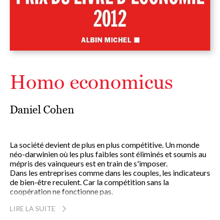
Homo economicus
Daniel Cohen
La société devient de plus en plus compétitive. Un monde
néo-darwinien où les plus faibles sont éliminés et soumis au
mépris des vainqueurs est en train de s'imposer.
Dans les entreprises comme dans les couples, les indicateurs
de bien-être reculent. Car la compétition sans la
coopération ne fonctionne pas.
Pour l'économiste Daniel Cohen, rien n'est inéluctable dans
LIRE LA SUITE
ces évolutions. Mais à l'heure où des milliards d'humains se
pressent aux portes d'un modèle occidental défaillant, il y a