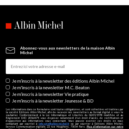
Abonnez-vous aux newsletters de la maison Albin
Michel
Newsletters
Je m’inscris à la newsletter des éditions Albin Michel
Je m'inscris à la newsletter M.C. Beaton
Je m’inscris à la newsletter Vie pratique
Je m’inscris à la newsletter Jeunesse & BD
Les informations dans ce formulaire sont toutes obligatoires, et sont collectées et traitées par
la société Editions Albin Michel, afin de recevoir nos newsletters au format digital si vous le
souhaitez. Conformément à la Loi Informatique et Libertés du 06/01/1978 modifiée et au
Règlement (UE) 2016/679, vous disposez notamment d'un droit d'accès, de rectification et
d’opposition aux informations vous concernant. Vous pouvez exercer ces droits en nous
contactant par courriel à
info-site@albin-michel.fr
ou par courrier à Editions Albin Michel,
Service Communication digitale, 22 rue Huyghens, 75014 Paris.
Plus d’information sur notre