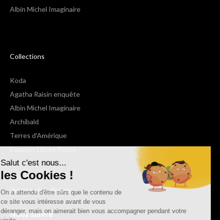
Albin Michel Imaginaire
Collections
Koda
Agatha Raisin enquête
Albin Michel Imaginaire
Archibald
Terres d'Amérique
Espaces Libres Poche
Salut c'est nous...
NOX
les Cookies !
Wiz
Voir toutes les collections
On a attendu d'être sûrs que le contenu de
ce site vous intéresse avant de vous
déranger, mais on aimerait bien vous accompagner pendant votre
Nous suivre