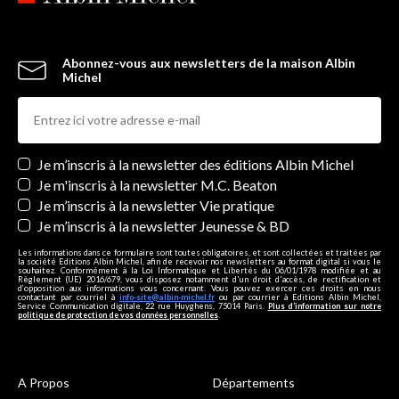
Abonnez-vous aux newsletters de la maison Albin
Michel
Newsletters
Je m’inscris à la newsletter des éditions Albin Michel
Je m'inscris à la newsletter M.C. Beaton
Je m’inscris à la newsletter Vie pratique
Je m’inscris à la newsletter Jeunesse & BD
Les informations dans ce formulaire sont toutes obligatoires, et sont collectées et traitées par
la société Editions Albin Michel, afin de recevoir nos newsletters au format digital si vous le
souhaitez. Conformément à la Loi Informatique et Libertés du 06/01/1978 modifiée et au
Règlement (UE) 2016/679, vous disposez notamment d'un droit d'accès, de rectification et
d’opposition aux informations vous concernant. Vous pouvez exercer ces droits en nous
contactant par courriel à
info-site@albin-michel.fr
ou par courrier à Editions Albin Michel,
Service Communication digitale, 22 rue Huyghens, 75014 Paris.
Plus d’information sur notre
politique de protection de vos données personnelles
.
A Propos
Départements