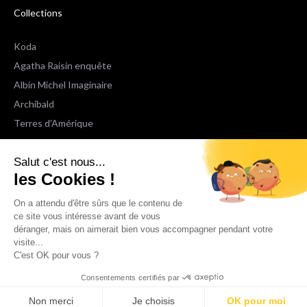
Collections
Koda
Agatha Raisin enquête
Albin Michel Imaginaire
Archibald
Terres d'Amérique
Espaces Libres Poche
Salut c'est nous...
NOX
les Cookies !
Wiz
Voir toutes les collections
On a attendu d'être sûrs que le contenu de
ce site vous intéresse avant de vous
déranger, mais on aimerait bien vous accompagner pendant votre
Nous suivre
visite...
C'est OK pour vous ?
Consentements certifiés par
Non merci
Je choisis
OK pour moi