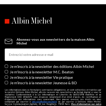
Abonnez-vous aux newsletters de la maison Albin
Michel
Newsletters
Je m’inscris à la newsletter des éditions Albin Michel
Je m'inscris à la newsletter M.C. Beaton
Je m’inscris à la newsletter Vie pratique
Je m’inscris à la newsletter Jeunesse & BD
Les informations dans ce formulaire sont toutes obligatoires, et sont collectées et traitées par
la société Editions Albin Michel, afin de recevoir nos newsletters au format digital si vous le
souhaitez. Conformément à la Loi Informatique et Libertés du 06/01/1978 modifiée et au
Règlement (UE) 2016/679, vous disposez notamment d'un droit d'accès, de rectification et
d’opposition aux informations vous concernant. Vous pouvez exercer ces droits en nous
contactant par courriel à
info-site@albin-michel.fr
ou par courrier à Editions Albin Michel,
Service Communication digitale, 22 rue Huyghens, 75014 Paris.
Plus d’information sur notre