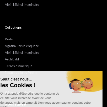
Albin Michel Imaginaire
Collections
Koda
Agatha Raisin enquête
Albin Michel Imaginaire
Archibald
Terres d'Amérique
Espaces Libres Poche
Salut c'est nous...
NOX
les Cookies !
Wiz
Voir toutes les collections
On a attendu d'être sûrs que le contenu de
ce site vous intéresse avant de vous
déranger, mais on aimerait bien vous accompagner pendant votre
Nous suivre