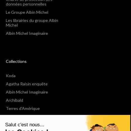
données personnelles
Le Groupe Albin Michel
Les librairies du groupe Albin
Michel
Albin Michel Imaginaire
Collections
Koda
Agatha Raisin enquête
Albin Michel Imaginaire
Archibald
Terres d'Amérique
Espaces Libres Poche
Salut c'est nous...
NOX