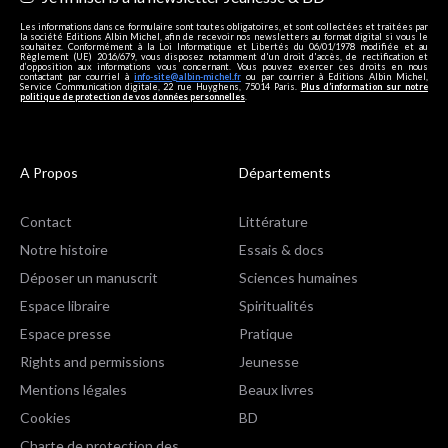
Les informations dans ce formulaire sont toutes obligatoires, et sont collectées et traitées par
la société Editions Albin Michel, afin de recevoir nos newsletters au format digital si vous le
souhaitez. Conformément à la Loi Informatique et Libertés du 06/01/1978 modifiée et au
Règlement (UE) 2016/679, vous disposez notamment d'un droit d'accès, de rectification et
d’opposition aux informations vous concernant. Vous pouvez exercer ces droits en nous
contactant par courriel à
info-site@albin-michel.fr
ou par courrier à Editions Albin Michel,
Service Communication digitale, 22 rue Huyghens, 75014 Paris.
Plus d’information sur notre
politique de protection de vos données personnelles
.
A Propos
Départements
Contact
Littérature
Notre histoire
Essais & docs
Déposer un manuscrit
Sciences humaines
Espace libraire
Spiritualités
Espace presse
Pratique
Rights and permissions
Jeunesse
Mentions légales
Beaux livres
Cookies
BD
Charte de protection des