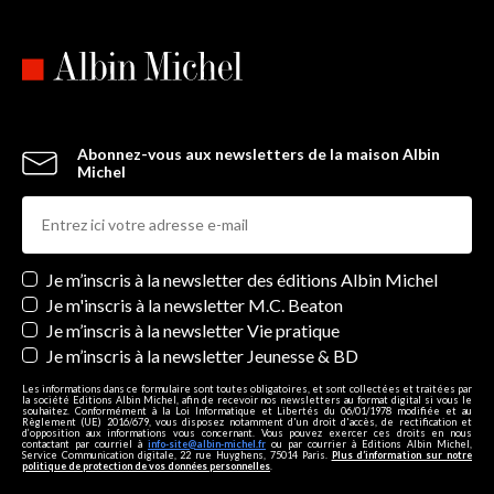
Abonnez-vous aux newsletters de la maison Albin
Michel
Newsletters
Je m’inscris à la newsletter des éditions Albin Michel
Je m'inscris à la newsletter M.C. Beaton
Je m’inscris à la newsletter Vie pratique
Je m’inscris à la newsletter Jeunesse & BD
Les informations dans ce formulaire sont toutes obligatoires, et sont collectées et traitées par
la société Editions Albin Michel, afin de recevoir nos newsletters au format digital si vous le
souhaitez. Conformément à la Loi Informatique et Libertés du 06/01/1978 modifiée et au
Règlement (UE) 2016/679, vous disposez notamment d'un droit d'accès, de rectification et
d’opposition aux informations vous concernant. Vous pouvez exercer ces droits en nous
contactant par courriel à
info-site@albin-michel.fr
ou par courrier à Editions Albin Michel,
Service Communication digitale, 22 rue Huyghens, 75014 Paris.
Plus d’information sur notre
politique de protection de vos données personnelles
.