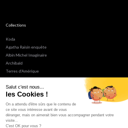
Collections
Koda
Agatha Raisin enquête
Albin Michel Imaginaire
Archibald
Terres d'Amérique
Espaces Libres Poche
Salut c'est nous...
NOX
les Cookies !
Wiz
Voir toutes les collections
On a attendu d'être sûrs que le contenu de
ce site vous intéresse avant de vous
déranger, mais on aimerait bien vous accompagner pendant votre
Nous suivre
visite...
C'est OK pour vous ?