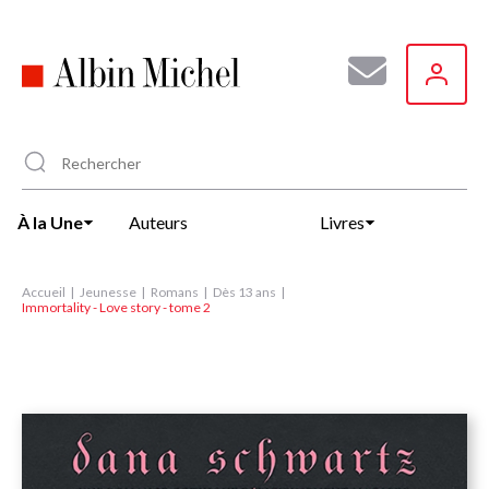
Aller
au
contenu
principal
À la Une
Auteurs
Livres
Accueil
Jeunesse
Romans
Dès 13 ans
Immortality - Love story - tome 2