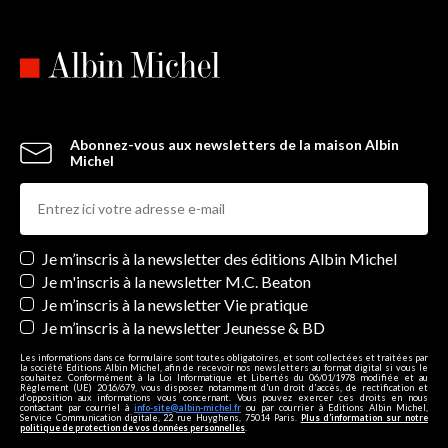
Abonnez-vous aux newsletters de la maison Albin
Michel
Newsletters
Je m’inscris à la newsletter des éditions Albin Michel
Je m'inscris à la newsletter M.C. Beaton
Je m’inscris à la newsletter Vie pratique
Je m’inscris à la newsletter Jeunesse & BD
Les informations dans ce formulaire sont toutes obligatoires, et sont collectées et traitées par
la société Editions Albin Michel, afin de recevoir nos newsletters au format digital si vous le
souhaitez. Conformément à la Loi Informatique et Libertés du 06/01/1978 modifiée et au
Règlement (UE) 2016/679, vous disposez notamment d'un droit d'accès, de rectification et
d’opposition aux informations vous concernant. Vous pouvez exercer ces droits en nous
contactant par courriel à
info-site@albin-michel.fr
ou par courrier à Editions Albin Michel,
Service Communication digitale, 22 rue Huyghens, 75014 Paris.
Plus d’information sur notre
politique de protection de vos données personnelles
.