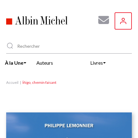
Aller
au
contenu
principal
À la Une
Auteurs
Livres
Accueil
Íñigo, chemin faisant