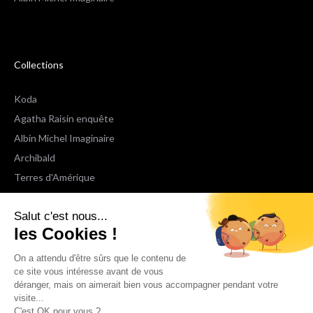
Collections
Koda
Agatha Raisin enquête
Albin Michel Imaginaire
Archibald
Terres d'Amérique
Espaces Libres Poche
Salut c'est nous...
NOX
les Cookies !
Wiz
Voir toutes les collections
On a attendu d'être sûrs que le contenu de
ce site vous intéresse avant de vous
déranger, mais on aimerait bien vous accompagner pendant votre
Nous suivre
visite...
C'est OK pour vous ?