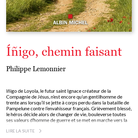
Íñigo, chemin faisant
Philippe Lemonnier
Iñigo de Loyola, le futur saint Ignace créateur de la
Compagnie de Jésus, n’est encore qu’un gentilhomme de
trente ans lorsqu’il se jette à corps perdu dans la bataille de
Pampelune contre l’envahisseur français. Grièvement blessé,
le héros décide alors de changer de vie, bouleverse toutes
ses valeurs d’homme de guerre et se met en marche vers la
Terre sainte, pense-t-il, en fait vers lui-même. De Loyola en
LIRE LA SUITE
pays basque à Manrèse en Catalogne, il entame un chemin
de conversion en 1522, et ce parcours mythique est