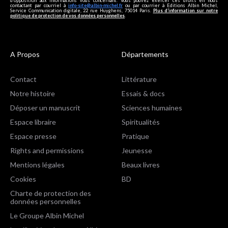
d’opposition aux informations vous concernant. Vous pouvez exercer ces droits en nous
contactant par courriel à
info-site@albin-michel.fr
ou par courrier à Editions Albin Michel,
Service Communication digitale, 22 rue Huyghens, 75014 Paris.
Plus d’information sur notre
politique de protection de vos données personnelles
.
A Propos
Départements
Contact
Littérature
Notre histoire
Essais & docs
Déposer un manuscrit
Sciences humaines
Espace libraire
Spiritualités
Espace presse
Pratique
Rights and permissions
Jeunesse
Mentions légales
Beaux livres
Cookies
BD
Charte de protection des
données personnelles
Le Groupe Albin Michel