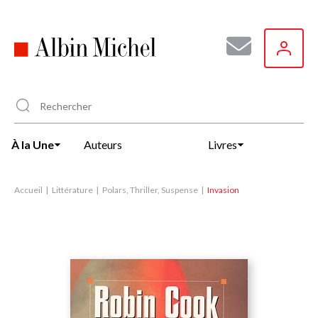
Aller
au
contenu
principal
À la Une
Auteurs
Livres
Accueil
Littérature
Polars, Thriller, Suspense
Invasion