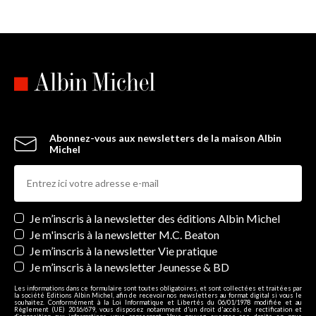
Abonnez-vous aux newsletters de la maison Albin
Michel
Newsletters
Je m’inscris à la newsletter des éditions Albin Michel
Je m'inscris à la newsletter M.C. Beaton
Je m’inscris à la newsletter Vie pratique
Je m’inscris à la newsletter Jeunesse & BD
Les informations dans ce formulaire sont toutes obligatoires, et sont collectées et traitées par
la société Editions Albin Michel, afin de recevoir nos newsletters au format digital si vous le
souhaitez. Conformément à la Loi Informatique et Libertés du 06/01/1978 modifiée et au
Règlement (UE) 2016/679, vous disposez notamment d'un droit d'accès, de rectification et