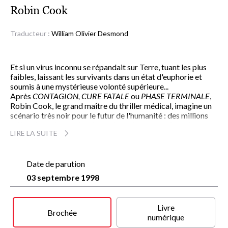
Robin Cook
Traducteur :
William Olivier Desmond
Et si un virus inconnu se répandait sur Terre, tuant les plus
faibles, laissant les survivants dans un état d'euphorie et
soumis à une mystérieuse volonté supérieure...
Après
CONTAGION, CURE FATALE
ou
PHASE TERMINALE
,
Robin Cook, le grand maître du thriller médical, imagine un
scénario très noir pour le futur de l'humanité : des millions
d'êtres humains contaminés, et peu à peu transformés en une
LIRE LA SUITE
secte sous l'emprise d'un pouvoir mystérieux. Seuls quelques
spécialistes de biologie, de médecine et d'informatique
prennent conscience de la gravité de ce mal venu d'ailleurs.
Ils vont réunir toutes leurs connaissances pour lutter contre
Date de parution
un ennemi aussi invisible que redoutable. Mais leur combat
03 septembre 1998
est loin d'être gagné.
Le nouveau Robin Cook : un formidable roman
d'anticipation médicale qui nous entraîne aux frontières du
Livre
réel et aux limites de la science, dans une fiction d'autant
Brochée
numérique
plus angoissante qu'elle pourrait un jour - qui sait ? - devenir